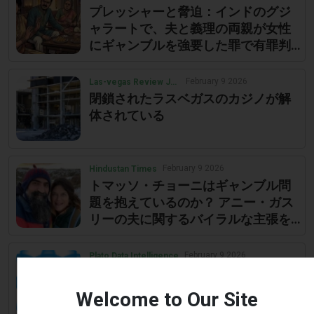
プレッシャーと脅迫：インドのグジ
ャラートで、夫と義理の両親が女性
にギャンブルを強要した罪で有罪判
決
February 9 2026
Las-vegas Review Journal
閉鎖されたラスベガスのカジノが解
体されている
February 9 2026
Hindustan Times
トマッソ・チョーニはギャンブル問
題を抱えているのか？ アニー・ガス
リーの夫に関するバイラルな主張を
検証 | ヒンドゥスタン・タイムズ
February 9 2026
Plato Data Intelligence
サイプラスのカジノ内で起きた拷問
を携帯電話の映像が明らかにする
Welcome to Our Site