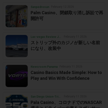
February 12 2026
Sanpedrosun
Palm Casino、閉鎖取り消し訴訟で再
開許可
February 11 2026
Las-vegas Review Journal
ストリップ外のカジノが新しい名前
になり、改装中
February 11 2026
Newsroom Panama
Casino Basics Made Simple: How to
Play and Win With Confidence
February 11 2026
San Diego Union-Tribune
Pala Casino、コロナドでのNASCAR