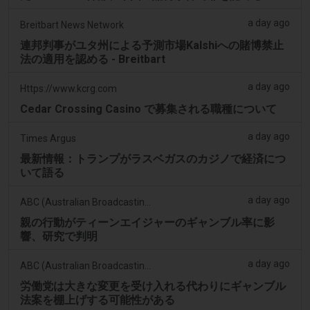
a day ago
Breitbart News Network
連邦判事がユタ州による予測市場Kalshiへの賭博禁止
法の適用を認める - Breitbart
a day ago
Https://www.kcrg.com
Cedar Crossing Casino で募集される職種について
a day ago
Times Argus
最新情報：トランプがラスベガスのカジノで経済につ
いて語る
a day ago
ABC (Australian Broadcasting Corporation)
親の行動がティーンエイジャーのギャンブル率に影
響、研究で判明
a day ago
ABC (Australian Broadcasting Corporation)
労働党は大きな変更を受け入れる代わりにギャンブル
法案を棚上げする可能性がある