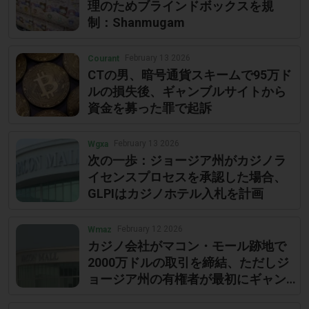
理のためブラインドボックスを規
制：Shanmugam
February 13 2026
Courant
CTの男、暗号通貨スキームで95万ド
ルの損失後、ギャンブルサイトから
資金を募った罪で起訴
February 13 2026
Wgxa
次の一歩：ジョージア州がカジノラ
イセンスプロセスを承認した場合、
GLPIはカジノホテル入札を計画
February 12 2026
Wmaz
カジノ会社がマコン・モール跡地で
2000万ドルの取引を締結、ただしジ
ョージア州の有権者が最初にギャン
ブルを承認する必要がある