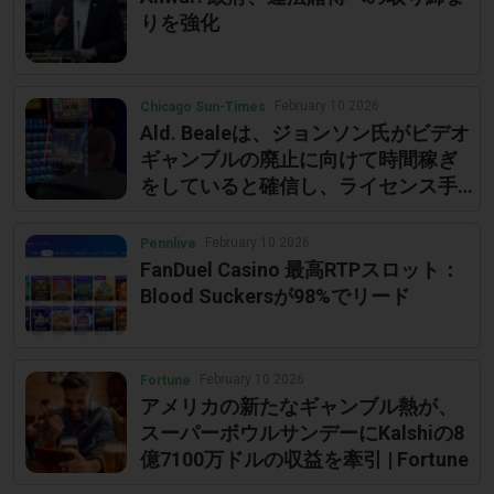
りを強化
February 10 2026
Chicago Sun-Times
Ald. Bealeは、ジョンソン氏がビデオ
ギャンブルの廃止に向けて時間稼ぎ
をしていると確信し、ライセンス手
続きを強制するための動きに出る -
Chicago Sun-Times
February 10 2026
Pennlive
FanDuel Casino 最高RTPスロット：
Blood Suckersが98%でリード
February 10 2026
Fortune
アメリカの新たなギャンブル熱が、
スーパーボウルサンデーにKalshiの8
億7100万ドルの収益を牽引 | Fortune