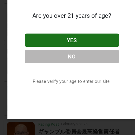
February 9 2026
The Mercury News
Are you over 21 years of age?
サンパブロのカジノでの逮捕後、男
性の死亡に関する調査が進められて
いる
YES
February 9 2026
Mlive
NO
ミシガン州のオンラインカジノロイ
ヤリティプログラム：Hard Rock Bet
Unity vs. DraftKings Dynasty
Please verify your age to enter our site.
February 9 2026
Home - Bitcoinworld.co.in
Polymarket訴訟：分散型予測プラッ
トフォームがマサチューセッツ州の
ギャンブル規制に反抗的に異議を申
し立てる
February 9 2026
Racing Post
ギャンブル委員会最高経営責任者