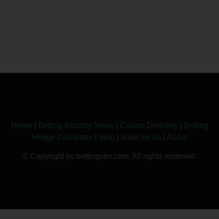
Home
|
Betting Industry News
|
Casino Directory
|
Betting
Hedge Calculator
|
Blog
|
Write for Us
|
About
© Copyright by bettingster.com. All rights reserved.