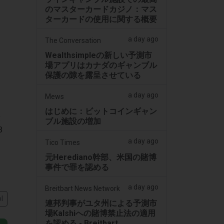
のマスターカードカジノ：マス
ターカードの使用に関する概要
a day ago
The Conversation
Wealthsimpleの新しい予測市
場アプリはカナダのギャンブル
保護の隙を露呈させている
a day ago
Mews
はじめに：ビットコインギャン
歴
ブル施設の増加
B
a day ago
Tico Times
元Herediano幹部、米国の賭博
事件で罪を認める
a day ago
Breitbart News Network
l
連邦判事がユタ州による予測市
場Kalshiへの賭博禁止法の適用
を認める - Breitbart