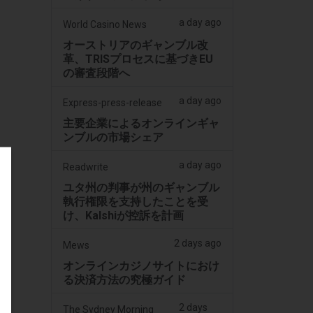
a day ago
World Casino News
オーストリアのギャンブル改
革、TRISプロセスに基づきEU
の審査段階へ
a day ago
Express-press-release
主要企業によるオンラインギャ
ンブルの市場シェア
a day ago
Readwrite
ユタ州の判事が州のギャンブル
執行権限を支持したことを受
け、Kalshiが控訴を計画
2 days ago
Mews
オンラインカジノサイトにおけ
る決済方法の究極ガイド
2 days
The Sydney Morning