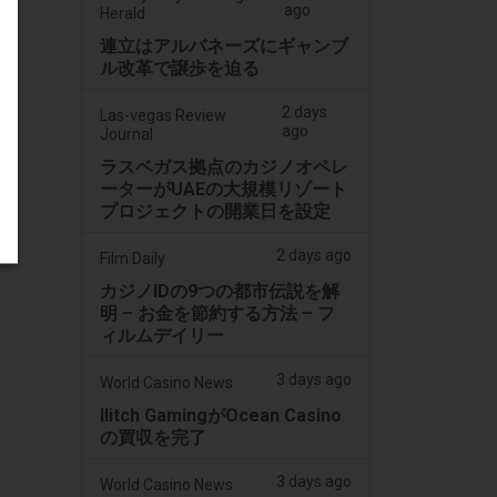
ago
Herald
連立はアルバネーズにギャンブ
ル改革で譲歩を迫る
2 days
Las-vegas Review
ago
Journal
ラスベガス拠点のカジノオペレ
ーターがUAEの大規模リゾート
プロジェクトの開業日を設定
2 days ago
Film Daily
カジノIDの9つの都市伝説を解
明 – お金を節約する方法 – フ
ィルムデイリー
3 days ago
World Casino News
Ilitch GamingがOcean Casino
の買収を完了
3 days ago
World Casino News