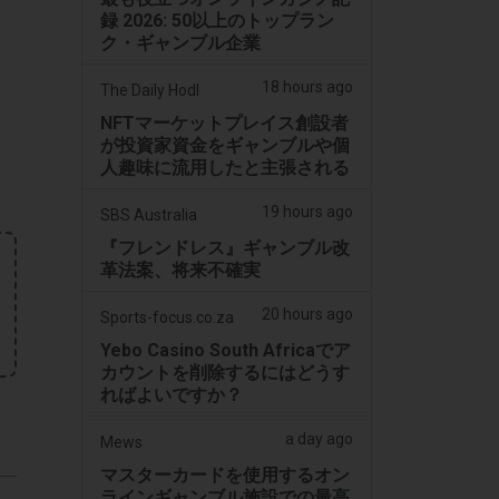
録 2026: 50以上のトップラン
よ
ク・ギャンブル企業
18 hours ago
The Daily Hodl
NFTマーケットプレイス創設者
が投資家資金をギャンブルや個
人趣味に流用したと主張される
19 hours ago
SBS Australia
『フレンドレス』ギャンブル改
革法案、将来不確実
20 hours ago
Sports-focus.co.za
Yebo Casino South Africaでア
カウントを削除するにはどうす
ればよいですか？
a day ago
Mews
マスターカードを使用するオン
ラインギャンブル施設での最高