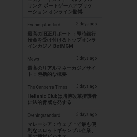
リンク ポートゲームアプリケ
ーション オンライン賭博
3 days ago
Eveningstandard
最高の旧正月ポート：即時銀行
預金を受け付けるトップオンラ
インカジノ BetMGM
3 days ago
Mews
最高のリアルマネーカジノサイ
ト：包括的な概要
3 days ago
The Canberra Times
Hellenic Clubは賭博改革擁護者
に法的脅威を発する
3 days ago
Eveningstandard
マレーシア：ウェブ上で最も便
利なスロットギャンブル企業、
真の通貨ビジネス