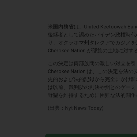
米国内務省は、United Keetoowah Band o
後継者として認めたバイデン政権時代の
り、オクラホマ州タレクアでカジノを
Cherokee Nation が部族の
この決定は両部族間の激しい対立を引
Cherokee Nation は、この決
史的および法的記録から完全にかけ離
は以前、裁判所の判決や州とのゲーミ
野望を維持するために困難な法的闘争
(出典：Nyt News Today)