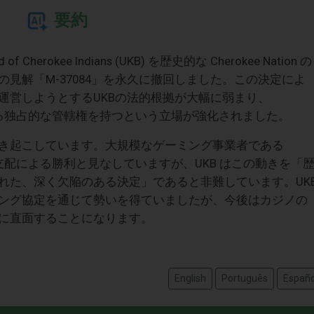
要約
f Cherokee Indians (UKB) を歴史的な Cherokee Nation の
見解「M-37084」を永久に撤回しました。この決定によ
運営しようとするUKBの法的根拠が大幅に弱まり、
土地に対する独占的な管轄権を持つという立場が強化されました。
き起こしています。大規模なゲーミング事業者である
定を法の支配による勝利と見なしていますが、UKB はこの動きを「
れた、深く欠陥のある決定」であると非難しています。UK
ング協定を通じて勢いを得ていましたが、今後はカジノの
に直面することになります。
English
Português
Españo