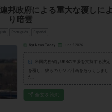
、連邦政府による重大な覆しに
り暗雲
lish
Português
Español
Nyt News Today
June 2 2026
米国内務省はUKBの主張を支持する決定
を覆し、彼らのカジノ計画を危うくしまし
た。
全文を読む