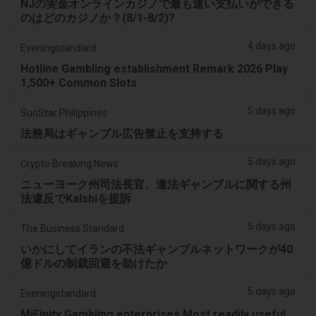
NJの実金オンラインカジノで最も速い支払いができる
のはどのカジノか？(8/1-8/2)?
4 days ago
Eveningstandard
Hotline Gambling establishment Remark 2026 Play
1,500+ Common Slots
5 days ago
SunStar Philippines
法務局はギャンブル広告禁止を支持する
5 days ago
Crypto Breaking News
ニューヨーク州司法長官、違法ギャンブルに関する州
法違反でKalshiを提訴
5 days ago
The Business Standard
いかにしてイランの不法ギャンブルネットワークが40
億ドルの制裁回避を助けたか
5 days ago
Eveningstandard
MiFinity Gambling enterprises Most readily useful