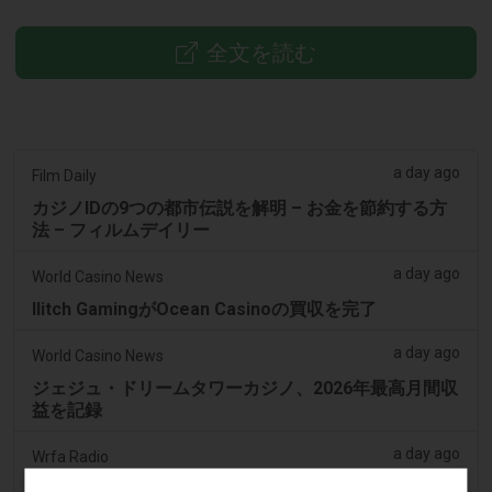
全文を読む
a day ago
Film Daily
カジノIDの9つの都市伝説を解明 – お金を節約する方
法 – フィルムデイリー
a day ago
World Casino News
Ilitch GamingがOcean Casinoの買収を完了
a day ago
World Casino News
ジェジュ・ドリームタワーカジノ、2026年最高月間収
益を記録
a day ago
Wrfa Radio
NYSが違法なギャンブル運営の疑いでKalshiを提訴