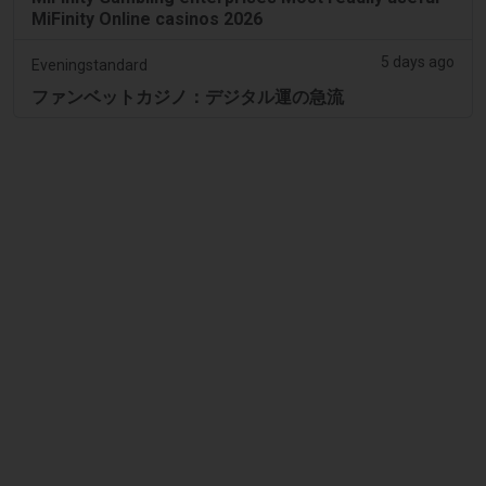
MiFinity Online casinos 2026
5 days ago
Eveningstandard
ファンベットカジノ：デジタル運の急流