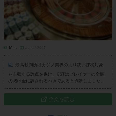
Mint
June 2 2026
最高裁判所はカジノ業界のより狭い課税対象
を主張する論点を退け、GSTはプレイヤーの全額
の賭け金に課されるべきであると判断しました。
全文を読む