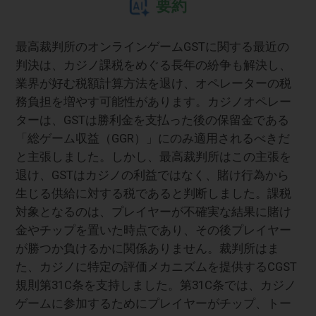
要約
最高裁判所のオンラインゲームGSTに関する最近の
判決は、カジノ課税をめぐる長年の紛争も解決し、
業界が好む税額計算方法を退け、オペレーターの税
務負担を増やす可能性があります。カジノオペレー
ターは、GSTは勝利金を支払った後の保留金である
「総ゲーム収益（GGR）」にのみ適用されるべきだ
と主張しました。しかし、最高裁判所はこの主張を
退け、GSTはカジノの利益ではなく、賭け行為から
生じる供給に対する税であると判断しました。課税
対象となるのは、プレイヤーが不確実な結果に賭け
金やチップを置いた時点であり、その後プレイヤー
が勝つか負けるかに関係ありません。裁判所はま
た、カジノに特定の評価メカニズムを提供するCGST
規則第31C条を支持しました。第31C条では、カジノ
ゲームに参加するためにプレイヤーがチップ、トー