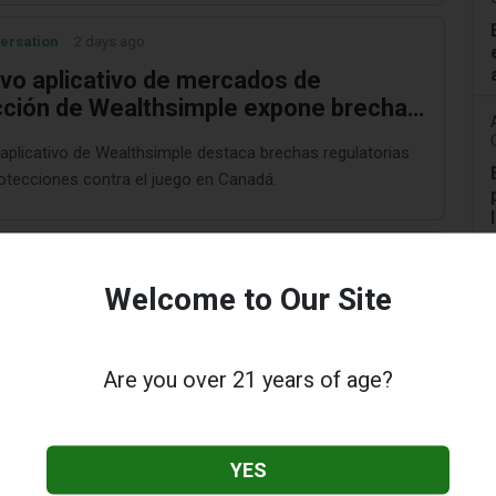
ersation
2 days ago
evo aplicativo de mercados de
cción de Wealthsimple expone brechas
s protecciones contra el juego en
 aplicativo de Wealthsimple destaca brechas regulatorias
dá
rotecciones contra el juego en Canadá.
 days ago
Welcome to Our Site
ducción: El Aumento de los
lecimientos de Apuestas con Bitcoin
culo explora el auge de los casinos de Bitcoin, destacando
Are you over 21 years of age?
icios de privacidad y seguridad en el juego en línea.
YES
es
2 days ago