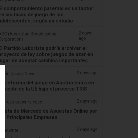
El comportamiento parental es un factor
en las tasas de juego de los
adolescentes, según un estudio
2 days
ABC (Australian Broadcasting
ago
Corporation)
El Partido Laborista podría archivar el
proyecto de ley sobre juegos de azar en
lugar de aceptar cambios importantes
2 days ago
World Casino News
La reforma del juego en Austria entra en
revisión de la UE bajo el proceso TRIS
2 days ago
Express-press-release
Cuota de Mercado de Apuestas Online por
las Principales Empresas
2 days ago
Readwrite