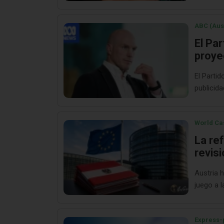
ABC (Aus
El Par
proye
lugar
El Parti
publicid
important
World Ca
La re
revis
Austria 
juego a 
Express-