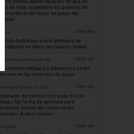
Kalshi planea apelar después de que un
juez de Utah respaldara los poderes de
aplicación de las leyes de juego del
estado
2 days ago
Mews
La Guía Definitiva sobre Métodos de
Liquidación en Sitios de Casinos Online
3 days ago
The Sydney Morning Herald
La coalición obligará a Albanese a ceder
terreno en las reformas de juego
3 days ago
Las-vegas Review Journal
Operador de casinos con sede en Las
Vegas fija fecha de apertura para
proyecto masivo de resort en los
Emiratos Árabes Unidos
3 days ago
Film Daily