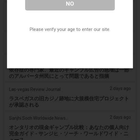
NO
2 days ago
ABC (Australian Broadcasting Corporation)
オンラインギャンブル依存症のタスマニア人男性が雇
用主から22万ドルを窃取、裁判所が判決
Please verify your age to enter our site.
2 days ago
PerthNow
ギャンブル改革の強化を求める圧力、労働党に高まる
2 days ago
Google News
依存症の専門家、最近のギャンブル広告の急増は一部
のアルバータ州民にとって問題であると指摘
2 days ago
Las-vegas Review Journal
ラスベガスの旧カジノ跡地に大規模住宅プロジェクト
が承認される
2 days ago
Sanjhi Soch Worldwide Newspaper
オンタリオの現金ギャンブル比較：あなたの個人向け
完全ガイド - サンジヒ・ソーチ・ワールドワイド・ニ
ュース