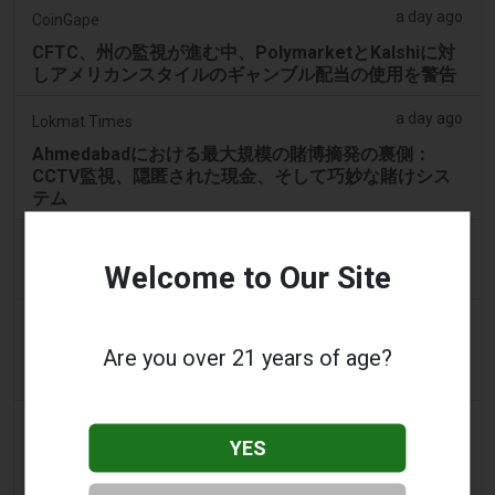
a day ago
CoinGape
CFTC、州の監視が進む中、PolymarketとKalshiに対
しアメリカンスタイルのギャンブル配当の使用を警告
a day ago
Lokmat Times
Ahmedabadにおける最大規模の賭博摘発の裏側：
CCTV監視、隠匿された現金、そして巧妙な賭けシス
テム
a day ago
Eveningstandard
Welcome to Our Site
100%無料スピンの収益にギャンブル要件なし
a day ago
Eveningstandard
Are you over 21 years of age?
ラインでのギャンブルを検討する際に存在するさまざ
まな種類のインセンティブ
a day ago
The Star
YES
ロサムタウンセンターのカジノ、24時間営業が承認さ
れました