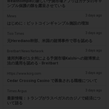
Wealthsimpleの新しい予測市場アプリはカナダのギャ
ンブル保護の隙を露呈させている
3 days ago
Mews
はじめに：ビットコインギャンブル施設の増加
3 days ago
Tico Times
元Herediano幹部、米国の賭博事件で罪を認める
3 days ago
Breitbart News Network
連邦判事がユタ州による予測市場Kalshiへの賭博禁止
法の適用を認める - Breitbart
3 days ago
Https://www.kcrg.com
Cedar Crossing Casino で募集される職種について
3 days ago
Times Argus
最新情報：トランプがラスベガスのカジノで経済につ
いて語る