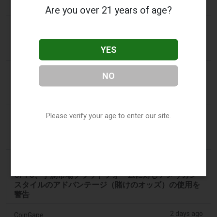
の賭けでジャックポットを獲得
Are you over 21 years of age?
2 days ago
Mews
Netellerを受け入れているカジノサイト：オンライン
YES
ギャンブルのための信頼できる決済オプション
2 days ago
Bloomberg
NO
CFTC、予測市場に米国スタイルのカジノオッズの使
用を警告
2 days ago
Please verify your age to enter our site.
Crypto News
CFTC、予測市場をギャンブルスタイルのオッズで警
告
2 days ago
Home - Bitcoinworld.co.in
CFTC、予測市場プラットフォームに対しアメリカン
スタイルのアドバンテージ（賭けのオッズ）の使用を
警告
2 days ago
CoinGape