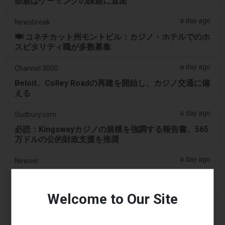
部族はゲーミングの課題に直面
a day ago
Newsbreak
🍽️ コネチカット州モントビル：カジノ・ホテルでのホ
スピタリティ職が多数募集
a day ago
Channel 3000
Beloit、Colley Roadの再建を開始し、カジノ交通に備
える
a day ago
Sudbury.com
必読：Kingswayカジノの規模を強調する報告書、565
万ドルの公的財政支援を推奨
a day ago
Newser
Mohegan族が韓国に16億ドルのカジノを建設した
が、その後失った
Welcome to Our Site
2 days ago
Masslive
マサチューセッツ州のカジノプレイヤーが12.50ドル