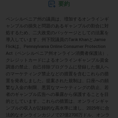
要約
ペンシルベニア州の議員は、増加するオンラインギ
ャンブルの損失と問題のあるギャンブルの割合に対
処するため、二大政党のパッケージとしての法案を
導入しています。州下院議員のTarik KhanとJamie
Flickは、Pennsylvania Online Consumer Protection
Act（ペンシルベニア州オンライン消費者保護法）、
クレジットカードによるオンラインギャンブル資金
調達の禁止、自己排除プログラムに登録した個人へ
のマーケティング禁止などの措置を含むこれらの措
置を発表しました。提案された規制は、口座への頻
繁な入金の制限、悪質なマーケティングの防止、若
者のギャンブル広告への暴露から保護することを目
的としています。これらの措置は、オンラインギャ
ンブルの収入が記録的な高水準に達し、2025年に合
法的なオンラインカジノで27億2700万ドル、オンラ