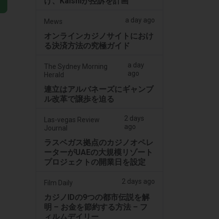
け、Kalshiが控訴を計画
a day ago
Mews
オンラインカジノサイトにおけ
る決済方法の究極ガイド
a day
The Sydney Morning
ago
Herald
連立はアルバネーズにギャンブ
ル改革で譲歩を迫る
2 days
Las-vegas Review
ago
Journal
ラスベガス拠点のカジノオペレ
ーターがUAEの大規模リゾート
プロジェクトの開業日を設定
2 days ago
Film Daily
カジノIDの9つの都市伝説を解
明 – お金を節約する方法 – フ
ィルムデイリー