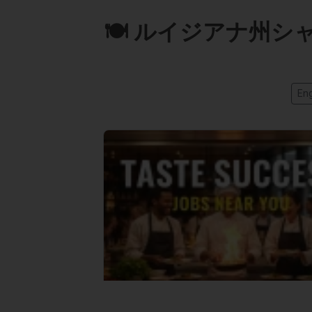
🍽️ ルイジアナ州
Eng