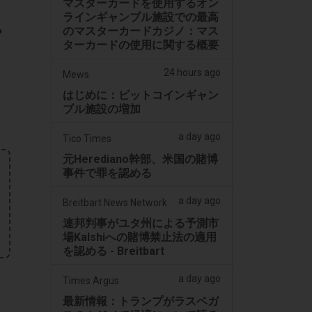
マスターカードを使用するオン
ラインギャンブル施設での最高
・
のマスターカードカジノ：マス
ターカードの使用に関する概要
24 hours ago
Mews
はじめに：ビットコインギャン
ブル施設の増加
a day ago
Tico Times
元Herediano幹部、米国の賭博
事件で罪を認める
a day ago
Breitbart News Network
連邦判事がユタ州による予測市
場Kalshiへの賭博禁止法の適用
を認める - Breitbart
a day ago
Times Argus
最新情報：トランプがラスベガ