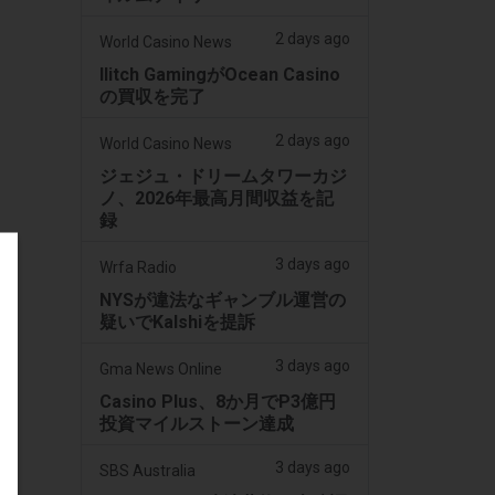
2 days ago
World Casino News
Ilitch GamingがOcean Casino
の買収を完了
2 days ago
World Casino News
ジェジュ・ドリームタワーカジ
ノ、2026年最高月間収益を記
録
3 days ago
Wrfa Radio
NYSが違法なギャンブル運営の
疑いでKalshiを提訴
3 days ago
Gma News Online
Casino Plus、8か月でP3億円
投資マイルストーン達成
3 days ago
SBS Australia