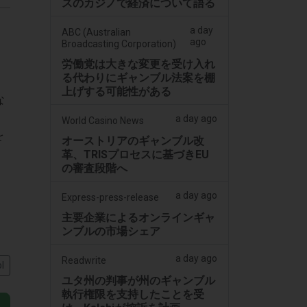
スのカジノで経済について語る
a day
ABC (Australian
ago
Broadcasting Corporation)
労働党は大きな変更を受け入れ
る代わりにギャンブル法案を棚
上げする可能性がある
な
a day ago
World Casino News
を
オーストリアのギャンブル改
革、TRISプロセスに基づきEU
の審査段階へ
a day ago
Express-press-release
主要企業によるオンラインギャ
ンブルの市場シェア
a day ago
Readwrite
l
ユタ州の判事が州のギャンブル
執行権限を支持したことを受