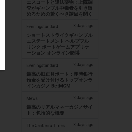
エスコートと違法薬物：上院調
査がギャンブル中毒者を引き留
めるための驚くべき誘因を聞く
3 days ago
Eveningstandard
ショートストライクギャンブル
エステートメント ヘルプフル
リンク ポートゲームアプリケ
ーション オンライン賭博
3 days ago
Eveningstandard
最高の旧正月ポート：即時銀行
預金を受け付けるトップオンラ
インカジノ BetMGM
3 days ago
Mews
最高のリアルマネーカジノサイ
ト：包括的な概要
3 days ago
The Canberra Times