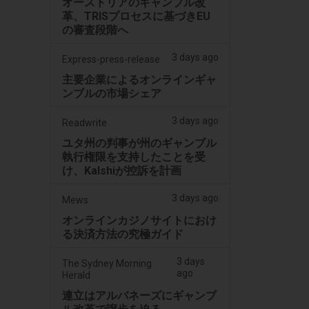
オーストリアのギャンブル改
革、TRISプロセスに基づきEU
の審査段階へ
3 days ago
Express-press-release
主要企業によるオンラインギャ
ンブルの市場シェア
3 days ago
Readwrite
ユタ州の判事が州のギャンブル
執行権限を支持したことを受
け、Kalshiが控訴を計画
3 days ago
Mews
オンラインカジノサイトにおけ
る決済方法の究極ガイド
3 days
The Sydney Morning
ago
Herald
連立はアルバネーズにギャンブ