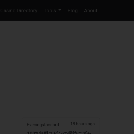
Casino Directory
Tools
Blog
About
18 hours ago
Eveningstandard
100%無料スピンの収益にギャ