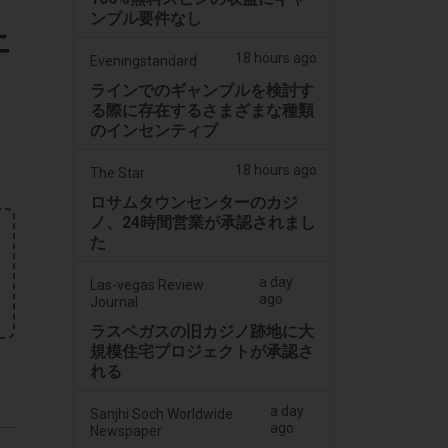
ンブル要件なし
上
18 hours ago
Eveningstandard
ラインでのギャンブルを検討す
る際に存在するさまざまな種類
のインセンティブ
18 hours ago
The Star
ロサムタウンセンターのカジ
ノ、24時間営業が承認されまし
た
a day
Las-vegas Review
ago
Journal
ラスベガスの旧カジノ跡地に大
規模住宅プロジェクトが承認さ
れる
a day
Sanjhi Soch Worldwide
ago
Newspaper