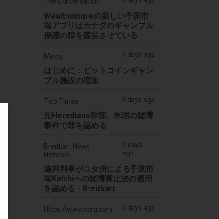
2 days ago
The Conversation
Wealthsimpleの新しい予測市
場アプリはカナダのギャンブル
保護の隙を露呈させている
2 days ago
Mews
はじめに：ビットコインギャン
ブル施設の増加
2 days ago
Tico Times
元Herediano幹部、米国の賭博
事件で罪を認める
2 days
Breitbart News
ago
Network
連邦判事がユタ州による予測市
場Kalshiへの賭博禁止法の適用
を認める - Breitbart
2 days ago
Https://www.kcrg.com