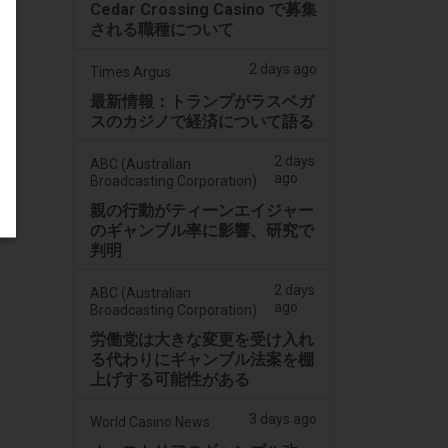
Cedar Crossing Casino で募集
される職種について
2 days ago
Times Argus
最新情報：トランプがラスベガ
スのカジノで経済について語る
2 days
ABC (Australian
ago
Broadcasting Corporation)
親の行動がティーンエイジャー
のギャンブル率に影響、研究で
判明
2 days
ABC (Australian
ago
Broadcasting Corporation)
労働党は大きな変更を受け入れ
る代わりにギャンブル法案を棚
上げする可能性がある
3 days ago
World Casino News