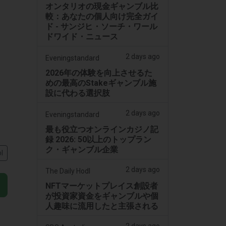
オンタリオの現金ギャンブル比
較：あなたの個人向け完全ガイ
ド - サンジヒ・ソーチ・ワール
ドワイド・ニュース
、
2 days ago
Eveningstandard
2026年の体験を向上させるた
めの最高のStakeギャンブル施
設に代わる選択肢
2 days ago
Eveningstandard
最も役立つオンラインカジノ記
録 2026: 50以上のトップラン
ク・ギャンブル企業
l
2 days ago
The Daily Hodl
NFTマーケットプレイス創設者
が投資家資金をギャンブルや個
人趣味に流用したと主張される