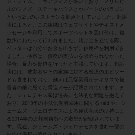
ン・ジェム」・ギアラマスが率いており、メリルビ
ルのジノズ・ステーキハウスとホバートのパラゴン
という2つのレストランを拠点としていました。起訴
状によると、この組織はウェブサイトやテキストメ
ッセージを利用してスポーツベットを受け付け、複
数州にわたって行われました。賭け金を立てる際、
ベッターは自分のお金を出さずに信用枠を利用でき
ました。検察は、債務の支払いを求められなかった
場合、暴力や脅迫を行ったと主張しています。起訴
状には、被害者やその家族に対する脅迫のエピソー
ドも含まれており、例えば元従業員がテキサスで被
害者の娘に宛てた脅迫メモが記載されています。ま
た、ジェロデモス家は過去にも法的な問題を抱えて
おり、2013年の不法労働者雇用に関する raid や、ジ
ェームズ・ジェロデモスによる違法花火の所持によ
る2014年の連邦刑務所への収監が記録されていま
す。現在、ジェームズ・ジェロデモスを含む一部の
被告は保釈が認められていません。