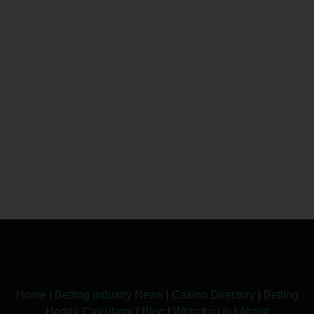
Home
|
Betting Industry News
|
Casino Directory
|
Betting
Hedge Calculator
|
Blog
|
Write for Us
|
About