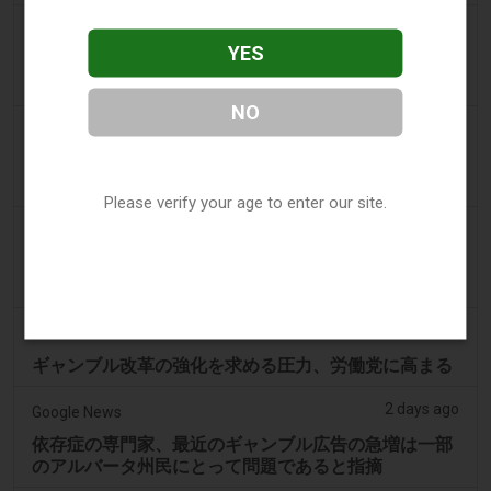
2 days ago
Eveningstandard
YES
ラインでのギャンブルを検討する際に存在するさまざ
まな種類のインセンティブ
NO
2 days ago
The Star
ロサムタウンセンターのカジノ、24時間営業が承認さ
れました
Please verify your age to enter our site.
2 days ago
ABC (Australian Broadcasting Corporation)
オンラインギャンブル依存症のタスマニア人男性が雇
用主から22万ドルを窃取、裁判所が判決
2 days ago
PerthNow
ギャンブル改革の強化を求める圧力、労働党に高まる
2 days ago
Google News
依存症の専門家、最近のギャンブル広告の急増は一部
のアルバータ州民にとって問題であると指摘