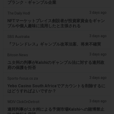
プランク・ギャンブル企業
3 days ago
The Daily Hodl
NFTマーケットプレイス創設者が投資家資金をギャン
ブルや個人趣味に流用したと主張される
3 days ago
SBS Australia
『フレンドレス』ギャンブル改革法案、将来不確実
3 days ago
Bitcoin News
ユタ州の判事がKalshiのギャンブル法に対する連邦政
府の保護を拒否
3 days ago
Sports-focus.co.za
Yebo Casino South Africaでアカウントを削除するに
はどうすればよいですか？
3 days ago
WDIV ClickOnDetroit
連邦判事がユタ州による予測市場Kalshiへの賭博禁止