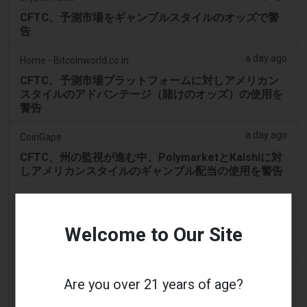
CFTC、予測市場をギャンブルスタイルのオッズで警
告
a day ago
Home - Bitcoinworld.co.in
CFTC、予測市場プラットフォームに対しアメリカン
スタイルのアドバンテージ（賭けのオッズ）の使用を
警告
a day ago
CoinGape
CFTC、州の監視が進む中、PolymarketとKalshiに対
しアメリカンスタイルのギャンブル配当の使用を警告
2 days ago
Lokmat Times
Ahmedabadにおける最大規模の賭博摘発の裏側：
Welcome to Our Site
CCTV監視、隠匿された現金、そして巧妙な賭けシス
テム
2 days ago
Eveningstandard
Are you over 21 years of age?
100%無料スピンの収益にギャンブル要件なし