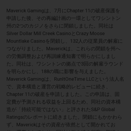
Maverick Gamingは、7月にChapter 11の破産保護を
申請した後、その再編計画の一環としてワシントン
州の2つのカジノをさらに閉鎖しました。同社は
Silver Dollar Mill Creek CasinoとCrazy Moose
Mountlake Casinoを閉鎖し、132人の従業員の解雇に
つながりました。Maverickは、これらの閉鎖を州へ
の労働調整および再訓練通知書で明らかにしまし
た。同社は、ワシントンの拠点で3回の解雇ラウンド
を明らかにし、188の職に影響を与えました。
Maverick Gamingは、RunItOneTime LLCという法人名
で、資本構造と運営の戦略的レビューに続き、
Chapter 11の破産を申請しました。この申請は、固
定費が予測される収益を上回るため、同社の資本構
造が「持続可能ではない」と評されたS&P Global
Ratingsのレポートに続きました。閉鎖にもかかわら
ず、Maverickはその資産が依然として開かれてお