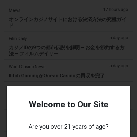
17 hours ago
Mews
オンラインカジノサイトにおける決済方法の究極ガイ
ド
a day ago
Film Daily
カジノIDの9つの都市伝説を解明 – お金を節約する方
法 – フィルムデイリー
a day ago
World Casino News
Ilitch GamingがOcean Casinoの買収を完了
a day ago
World Casino News
ジェジュ・ドリームタワーカジノ、2026年最高月間収
Welcome to Our Site
益を記録
a day ago
Wrfa Radio
Are you over 21 years of age?
NYSが違法なギャンブル運営の疑いでKalshiを提訴