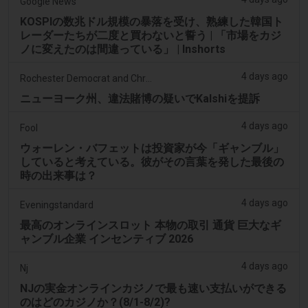
Google News
KOSPIの数兆ドル規模の暴落を受け、熟練した韓国ト
レーダーたちが二度と買わないと誓う | 「市場をカジ
ノに変えたのは間違っている」 | Inshorts
4 days ago
Rochester Democrat and Chronicle
ニューヨーク州、違法賭博の疑いでKalshiを提訴
4 days ago
Fool
ウォーレン・バフェットは投資家が今「ギャンブル」
していると考えている。彼がその言葉を発した最後の
時の出来事は？
4 days ago
Eveningstandard
最高のオンラインスロット 本物の取引 通貨 巨大なギ
ャンブル企業 インセンティブ 2026
4 days ago
Nj
NJの実金オンラインカジノで最も速い支払いができる
のはどのカジノか？(8/1-8/2)?