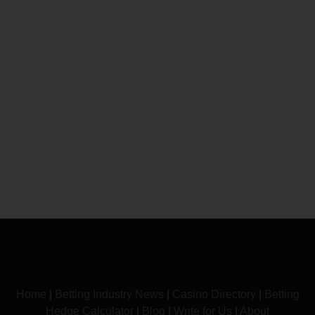
Home
|
Betting Industry News
|
Casino Directory
|
Betting
Hedge Calculator
|
Blog
|
Write for Us
|
About