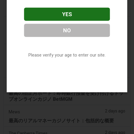
a day ago
Gma News Online
Casino Plus、8か月でP3億円投資マイルストーン達成
YES
2 days ago
SBS Australia
NO
エスコートと違法薬物：上院調査がギャンブル中毒者
を引き留めるための驚くべき誘因を聞く
2 days ago
Eveningstandard
Please verify your age to enter our site.
ショートストライクギャンブルエステートメント ヘル
プフルリンク ポートゲームアプリケーション オンラ
イン賭博
2 days ago
Eveningstandard
最高の旧正月ポート：即時銀行預金を受け付けるトッ
プオンラインカジノ BetMGM
2 days ago
Mews
最高のリアルマネーカジノサイト：包括的な概要
2 days ago
The Canberra Times