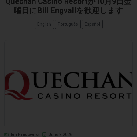
Quechan Casino Resortが10月9日金
曜日にBill Engvallを歓迎します
English
Português
Español
Ein Presswire
June 8 2026