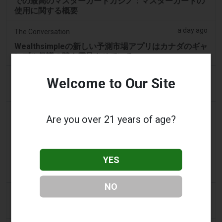
での最高のマスターカードカジノ：マスターカードの
使用に関する概要
a day ago
The Conversation
Wealthsimpleの新しい予測市場アプリはカナダのギャ
ンブル保護の隙を露呈させている
a day ago
Mews
Welcome to Our Site
はじめに：ビットコインギャンブル施設の増加
a day ago
Tico Times
Are you over 21 years of age?
元Herediano幹部、米国の賭博事件で罪を認める
a day ago
Breitbart News Network
YES
連邦判事がユタ州による予測市場Kalshiへの賭博禁止
法の適用を認める - Breitbart
NO
a day ago
Https://www.kcrg.com
Cedar Crossing Casino で募集される職種について