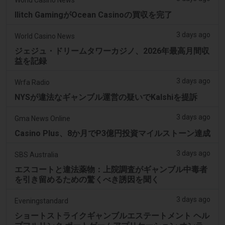
Ilitch GamingがOcean Casinoの買収を完了
3 days ago
World Casino News
ジェジュ・ドリームタワーカジノ、2026年最高月間収
益を記録
3 days ago
Wrfa Radio
NYSが違法なギャンブル運営の疑いでKalshiを提訴
3 days ago
Gma News Online
Casino Plus、8か月でP3億円投資マイルストーン達成
3 days ago
SBS Australia
エスコートと違法薬物：上院調査がギャンブル中毒者
を引き留めるための驚くべき誘因を聞く
3 days ago
Eveningstandard
ショートストライクギャンブルエステートメント ヘル