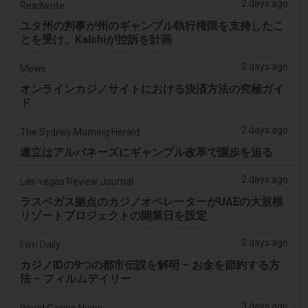
2 days ago
Readwrite
ユタ州の判事が州のギャンブル執行権限を支持したこ
とを受け、Kalshiが控訴を計画
2 days ago
Mews
オンラインカジノサイトにおける決済方法の究極ガイ
ド
2 days ago
The Sydney Morning Herald
連立はアルバネーズにギャンブル改革で譲歩を迫る
2 days ago
Las-vegas Review Journal
ラスベガス拠点のカジノオペレーターがUAEの大規模
リゾートプロジェクトの開業日を設定
2 days ago
Film Daily
カジノIDの9つの都市伝説を解明 – お金を節約する方
法 – フィルムデイリー
3 days ago
World Casino News