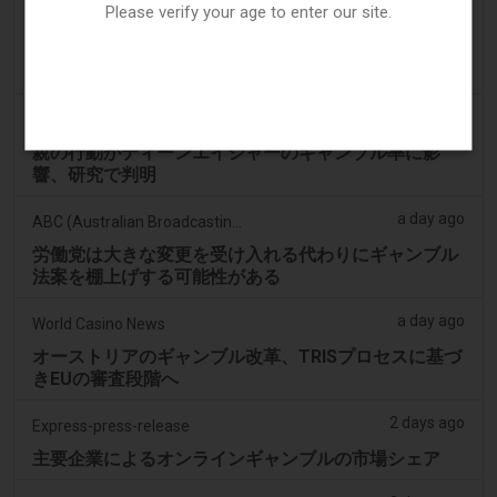
Please verify your age to enter our site.
a day ago
Times Argus
最新情報：トランプがラスベガスのカジノで経済につ
いて語る
a day ago
ABC (Australian Broadcasting Corporation)
親の行動がティーンエイジャーのギャンブル率に影
響、研究で判明
a day ago
ABC (Australian Broadcasting Corporation)
労働党は大きな変更を受け入れる代わりにギャンブル
法案を棚上げする可能性がある
a day ago
World Casino News
オーストリアのギャンブル改革、TRISプロセスに基づ
きEUの審査段階へ
2 days ago
Express-press-release
主要企業によるオンラインギャンブルの市場シェア