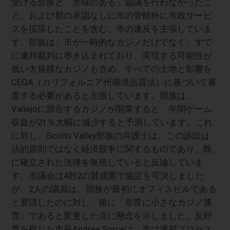
受ける部族と「意味のある」協議を行わなかったこ
と、および郡の承認なしに市の管轄外に市政サービ
スを拡張したことを含む、市の違反を主張していま
す。部族は、市が一時的なカジノだけでなく、すで
に連邦裁判に巻き込まれており、実現する可能性が
低い大規模なカジノも含め、すべての土地と影響を
CEQA（カリフォルニア州環境品質法）に基づいて審
査する必要があると主張しています。部族は、
Vallejoに競合するカジノが開業すると、年間ゲーム
収益が21％大幅に減少すると予測しています。これ
に対し、Scotts Valley部族の弁護士は、この訴訟は
法的原則ではなく経済競争に関するものであり、既
に確立された法律を無視していると反論していま
す。市議会は4対2の賛成票で協定を可決しました
が、2人の議員は、部族が最初にオフィスビルである
と要請したのに対し、後に「非常に小さなカジノ運
営」であると変更した点に懸念を示しました。反対
票を投じた市長Andrea Sorceは、市は連邦プロセス