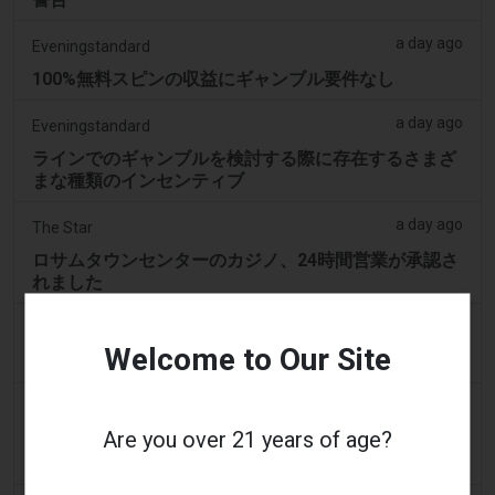
a day ago
Eveningstandard
100%無料スピンの収益にギャンブル要件なし
a day ago
Eveningstandard
ラインでのギャンブルを検討する際に存在するさまざ
まな種類のインセンティブ
a day ago
The Star
ロサムタウンセンターのカジノ、24時間営業が承認さ
れました
a day ago
PerthNow
Welcome to Our Site
ギャンブル改革の強化を求める圧力、労働党に高まる
a day ago
Google News
Are you over 21 years of age?
依存症の専門家、最近のギャンブル広告の急増は一部
のアルバータ州民にとって問題であると指摘