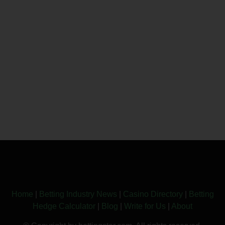
Home
|
Betting Industry News
|
Casino Directory
|
Betting
Hedge Calculator
|
Blog
|
Write for Us
|
About