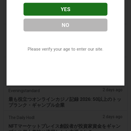
a day ago
Las-vegas Review Journal
YES
ラスベガスの旧カジノ跡地に大規模住宅プロジェクト
が承認される
NO
a day ago
Sanjhi Soch Worldwide Newspaper
オンタリオの現金ギャンブル比較：あなたの個人向け
完全ガイド - サンジヒ・ソーチ・ワールドワイド・ニ
Please verify your age to enter our site.
ュース
2 days ago
Eveningstandard
2026年の体験を向上させるための最高のStakeギャン
ブル施設に代わる選択肢
2 days ago
Eveningstandard
最も役立つオンラインカジノ記録 2026: 50以上のトッ
プランク・ギャンブル企業
2 days ago
The Daily Hodl
NFTマーケットプレイス創設者が投資家資金をギャン