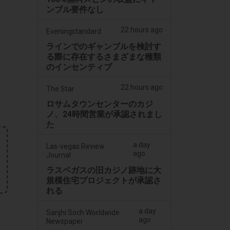
ンブル要件なし
22 hours ago
Eveningstandard
i
ラインでのギャンブルを検討す
る際に存在するさまざまな種類
のインセンティブ
22 hours ago
The Star
ロサムタウンセンターのカジ
ノ、24時間営業が承認されまし
た
a day
Las-vegas Review
ago
Journal
ラスベガスの旧カジノ跡地に大
規模住宅プロジェクトが承認さ
れる
a day
Sanjhi Soch Worldwide
ago
Newspaper