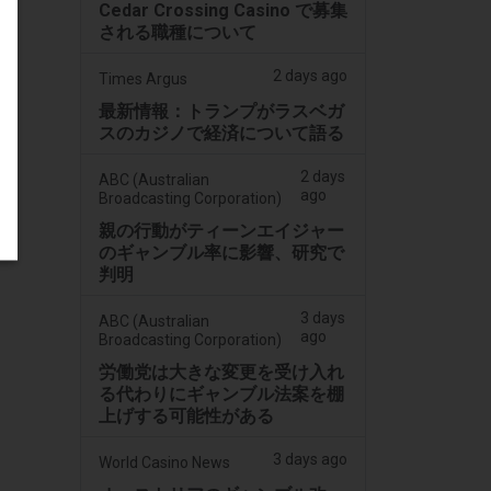
Cedar Crossing Casino で募集
される職種について
2 days ago
Times Argus
最新情報：トランプがラスベガ
スのカジノで経済について語る
2 days
ABC (Australian
ago
Broadcasting Corporation)
親の行動がティーンエイジャー
のギャンブル率に影響、研究で
判明
3 days
ABC (Australian
ago
Broadcasting Corporation)
労働党は大きな変更を受け入れ
る代わりにギャンブル法案を棚
上げする可能性がある
3 days ago
World Casino News