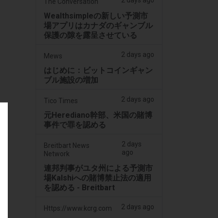
2 days ago
The Conversation
Wealthsimpleの新しい予測市
場アプリはカナダのギャンブル
保護の隙を露呈させている
2 days ago
Mews
はじめに：ビットコインギャン
ブル施設の増加
2 days ago
Tico Times
元Herediano幹部、米国の賭博
事件で罪を認める
2 days
Breitbart News
ago
Network
連邦判事がユタ州による予測市
場Kalshiへの賭博禁止法の適用
を認める - Breitbart
2 days ago
Https://www.kcrg.com