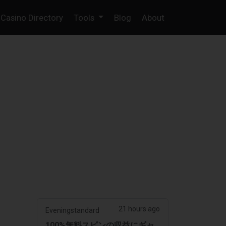
Casino Directory
Tools
Blog
About
21 hours ago
Eveningstandard
100%無料スピンの収益にギャ