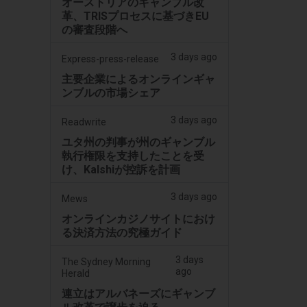
オーストリアのギャンブル改
革、TRISプロセスに基づきEU
の審査段階へ
3 days ago
Express-press-release
主要企業によるオンラインギャ
ンブルの市場シェア
3 days ago
Readwrite
ユタ州の判事が州のギャンブル
執行権限を支持したことを受
け、Kalshiが控訴を計画
3 days ago
Mews
オンラインカジノサイトにおけ
る決済方法の究極ガイド
3 days
The Sydney Morning
ago
Herald
連立はアルバネーズにギャンブ