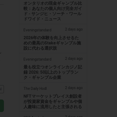
オンタリオの現金ギャンブル比
較：あなたの個人向け完全ガイ
ド - サンジヒ・ソーチ・ワール
ドワイド・ニュース
2 days ago
Eveningstandard
2026年の体験を向上させるた
めの最高のStakeギャンブル施
た
設に代わる選択肢
ン
2 days ago
の
Eveningstandard
最も役立つオンラインカジノ記
録 2026: 50以上のトップラン
ク・ギャンブル企業
2 days ago
The Daily Hodl
l
NFTマーケットプレイス創設者
が投資家資金をギャンブルや個
人趣味に流用したと主張される