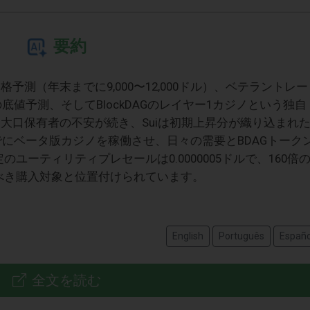
要約
格予測（年末までに9,000〜12,000ドル）、ベテラントレー
底値予測、そしてBlockDAGのレイヤー1カジノという独自
mは大口保有者の不安が続き、Suiは初期上昇分が織り込まれ
すでにベータ版カジノを稼働させ、日々の需要とBDAGトーク
ユーティリティプレセールは0.0000005ドルで、160倍
すべき購入対象と位置付けられています。
English
Português
Españo
全文を読む