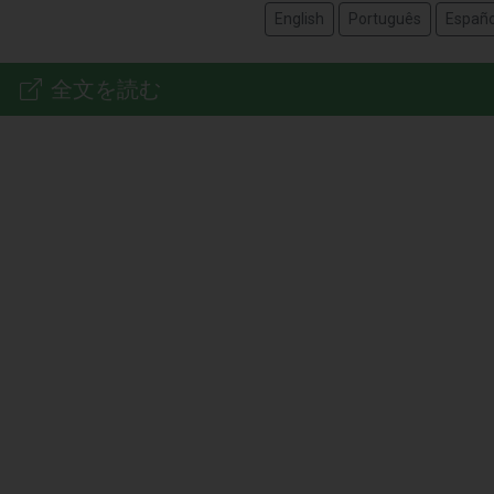
English
Português
Españo
全文を読む