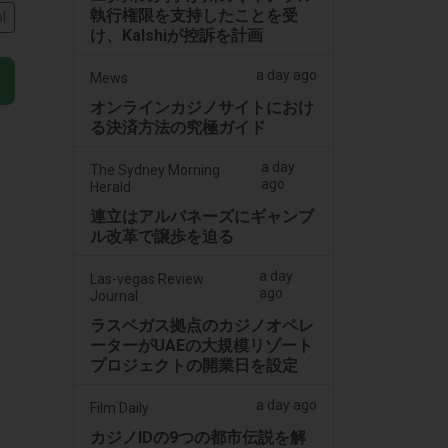
執行権限を支持したことを受
l
け、Kalshiが控訴を計画
a day ago
Mews
オンラインカジノサイトにおけ
る決済方法の究極ガイド
a day
The Sydney Morning
ago
Herald
連立はアルバネーズにギャンブ
ル改革で譲歩を迫る
a day
Las-vegas Review
ago
Journal
ラスベガス拠点のカジノオペレ
ーターがUAEの大規模リゾート
プロジェクトの開業日を設定
a day ago
Film Daily
カジノIDの9つの都市伝説を解