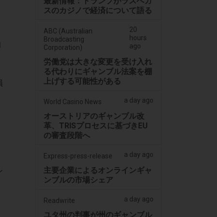
最新情報：トランプがラスベガ
スのカジノで経済について語る
20
ABC (Australian
hours
Broadcasting
1
ago
Corporation)
労働党は大きな変更を受け入れ
る代わりにギャンブル法案を棚
上げする可能性がある
損
a day ago
World Casino News
オーストリアのギャンブル改
革、TRISプロセスに基づきEU
の審査段階へ
a day ago
Express-press-release
主要企業によるオンラインギャ
ン
ンブルの市場シェア
a day ago
Readwrite
ユタ州の判事が州のギャンブル