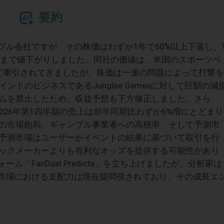
要約
ャンブル会社ですが、その株価はわずか1年で60%以上下落し、
前後まで値下がりしました。同社の価値は、米国のスポーツベ
よって牽引されてきましたが、株価は一連の問題によって打撃を
rはインドのビジネスであるJunglee Gamesに対して巨額の減
ムを禁止したため、収益予想も下方修正しました。さら
、2026年第1四半期の売上は前年同期比わずか6%増にとどまり
の市場飽和、ギャンブル事業者への高税率、そして予測市
予測市場はユーザーがイベントの結果に基づいて取引を行
ックメーカーよりも有利なオッズを提供する可能性があり
ーム「FanDuel Predicts」を立ち上げましたが、分析家は
の米国市場における支配力は現在疑問視されており、その成長エ