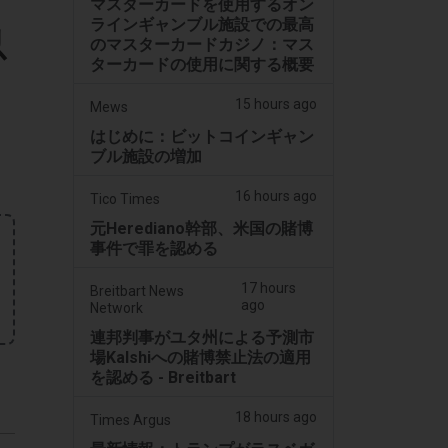
マスターカードを使用するオン
ラインギャンブル施設での最高
以
のマスターカードカジノ：マス
ターカードの使用に関する概要
15 hours ago
Mews
はじめに：ビットコインギャン
ブル施設の増加
16 hours ago
Tico Times
元Herediano幹部、米国の賭博
事件で罪を認める
17 hours
Breitbart News
ago
Network
連邦判事がユタ州による予測市
場Kalshiへの賭博禁止法の適用
を認める - Breitbart
18 hours ago
Times Argus