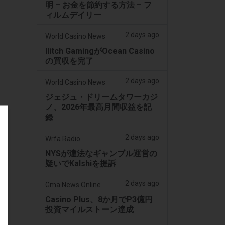
明 – お金を節約する方法 – フ
ィルムデイリー
2 days ago
World Casino News
Ilitch GamingがOcean Casino
の買収を完了
2 days ago
World Casino News
ジェジュ・ドリームタワーカジ
ノ、2026年最高月間収益を記
録
2 days ago
Wrfa Radio
NYSが違法なギャンブル運営の
疑いでKalshiを提訴
2 days ago
Gma News Online
Casino Plus、8か月でP3億円
投資マイルストーン達成