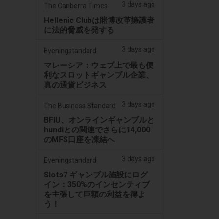
3 days ago
The Canberra Times
Hellenic Clubは賭博改革擁護者
に法的脅威を発する
3 days ago
Eveningstandard
マレーシア：ウェブ上で最も便
利なスロットギャンブル企業、
真の通貨ビジネス
3 days ago
The Business Standard
BFIU、オンラインギャンブルと
hundiとの関連でさらに14,000
のMFS口座を凍結へ
3 days ago
Eveningstandard
Slots7 ギャンブル施設にログ
イン：350%のインセンティブ
を主張して巨額の利益を得よ
う！