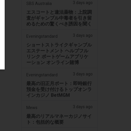
3 days ago
SBS Australia
エスコートと違法薬物：上院調
査がギャンブル中毒者を引き留
めるための驚くべき誘因を聞く
3 days ago
Eveningstandard
ショートストライクギャンブル
エステートメント ヘルプフル
リンク ポートゲームアプリケ
ーション オンライン賭博
3 days ago
Eveningstandard
最高の旧正月ポート：即時銀行
預金を受け付けるトップオンラ
インカジノ BetMGM
3 days ago
Mews
最高のリアルマネーカジノサイ
ト：包括的な概要