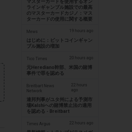
マスターカードを使用するオン
ラインギャンブル施設での最高
のマスターカードカジノ：マス
ターカードの使用に関する概要
19 hours ago
Mews
はじめに：ビットコインギャン
ブル施設の増加
20 hours ago
Tico Times
元Herediano幹部、米国の賭博
事件で罪を認める
22 hours
Breitbart News
ago
Network
連邦判事がユタ州による予測市
場Kalshiへの賭博禁止法の適用
を認める - Breitbart
22 hours ago
Times Argus