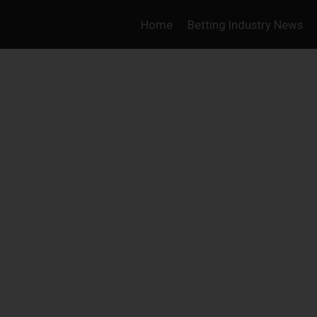
Home
Betting Industry News