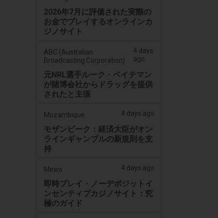
2026年7月に評価された実際の
お金でプレイするオンラインカ
ジノサイト
4 days
ABC (Australian
ago
Broadcasting Corporation)
元NRL選手ルーク・ベイテマン
が賭博会社からドラッグを提供
されたと主張
4 days ago
Mozambique
モザンビーク：経済大臣がオン
ラインギャンブルの新規則を支
持
4 days ago
Mews
即時プレイ・ノーデポジットイ
ンセンティブカジノサイト：究
極のガイド