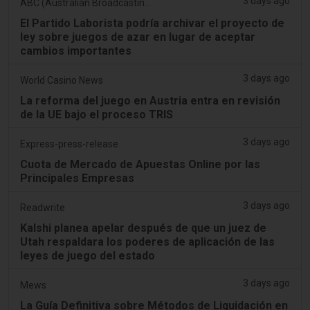
3 days ago
ABC (Australian Broadcasting Corporation)
El Partido Laborista podría archivar el proyecto de
ley sobre juegos de azar en lugar de aceptar
cambios importantes
3 days ago
World Casino News
La reforma del juego en Austria entra en revisión
de la UE bajo el proceso TRIS
3 days ago
Express-press-release
Cuota de Mercado de Apuestas Online por las
Principales Empresas
3 days ago
Readwrite
Kalshi planea apelar después de que un juez de
Utah respaldara los poderes de aplicación de las
leyes de juego del estado
3 days ago
Mews
La Guía Definitiva sobre Métodos de Liquidación en