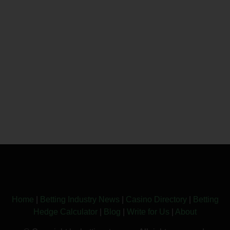
Home
|
Betting Industry News
|
Casino Directory
|
Betting
Hedge Calculator
|
Blog
|
Write for Us
|
About