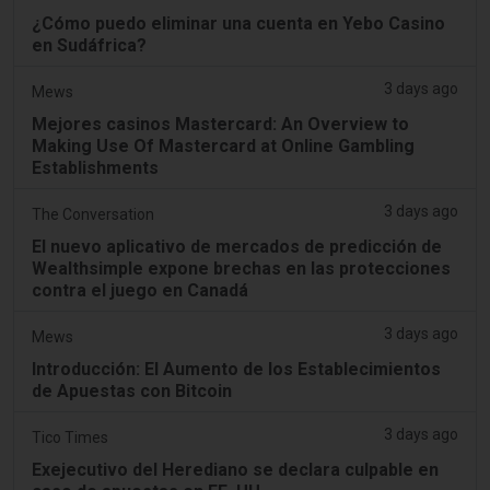
¿Cómo puedo eliminar una cuenta en Yebo Casino
en Sudáfrica?
3 days ago
Mews
Mejores casinos Mastercard: An Overview to
Making Use Of Mastercard at Online Gambling
Establishments
3 days ago
The Conversation
El nuevo aplicativo de mercados de predicción de
Wealthsimple expone brechas en las protecciones
contra el juego en Canadá
3 days ago
Mews
Introducción: El Aumento de los Establecimientos
de Apuestas con Bitcoin
3 days ago
Tico Times
Exejecutivo del Herediano se declara culpable en