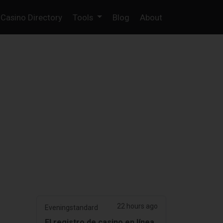
Casino Directory
Tools
Blog
About
22 hours ago
Eveningstandard
El registro de casino en línea