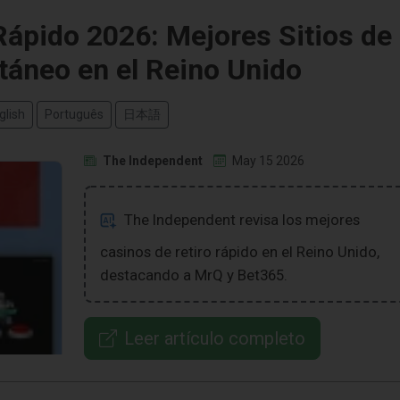
Rápido 2026: Mejores Sitios de
táneo en el Reino Unido
glish
Português
日本語
The Independent
May 15 2026
The Independent revisa los mejores
casinos de retiro rápido en el Reino Unido,
destacando a MrQ y Bet365.
Leer artículo completo