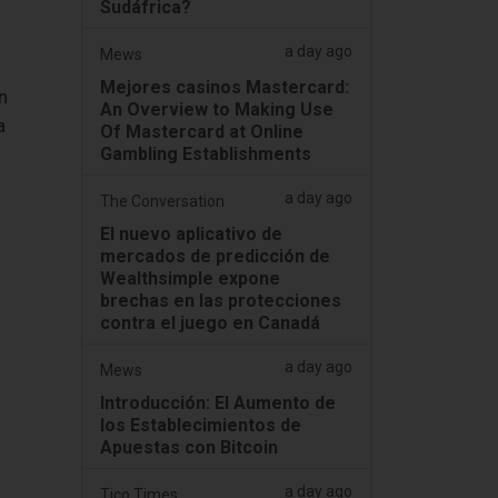
Sudáfrica?
a day ago
Mews
Mejores casinos Mastercard:
n
An Overview to Making Use
a
Of Mastercard at Online
Gambling Establishments
a day ago
The Conversation
El nuevo aplicativo de
mercados de predicción de
Wealthsimple expone
brechas en las protecciones
contra el juego en Canadá
a day ago
Mews
Introducción: El Aumento de
los Establecimientos de
Apuestas con Bitcoin
a day ago
Tico Times