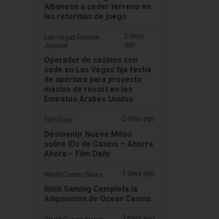
Albanese a ceder terreno en
las reformas de juego
2 days
Las-vegas Review
ago
Journal
Operador de casinos con
sede en Las Vegas fija fecha
de apertura para proyecto
masivo de resort en los
Emiratos Árabes Unidos
2 days ago
Film Daily
Desmentir Nueve Mitos
sobre IDs de Casino – Ahorra
Ahora – Film Daily
3 days ago
World Casino News
Ilitch Gaming Completa la
Adquisición de Ocean Casino
3 days ago