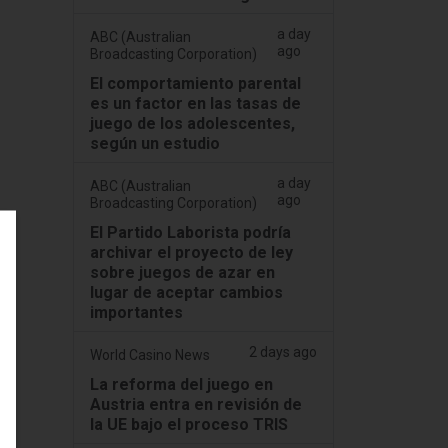
a day
ABC (Australian
ago
Broadcasting Corporation)
El comportamiento parental
es un factor en las tasas de
juego de los adolescentes,
según un estudio
a day
ABC (Australian
ago
Broadcasting Corporation)
El Partido Laborista podría
archivar el proyecto de ley
sobre juegos de azar en
lugar de aceptar cambios
importantes
2 days ago
World Casino News
La reforma del juego en
Austria entra en revisión de
la UE bajo el proceso TRIS