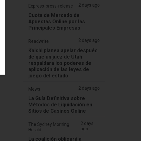
2 days ago
Express-press-release
Cuota de Mercado de
Apuestas Online por las
Principales Empresas
2 days ago
Readwrite
Kalshi planea apelar después
de que un juez de Utah
respaldara los poderes de
aplicación de las leyes de
juego del estado
2 days ago
Mews
La Guía Definitiva sobre
Métodos de Liquidación en
Sitios de Casinos Online
2 days
The Sydney Morning
ago
Herald
La coalición obligará a