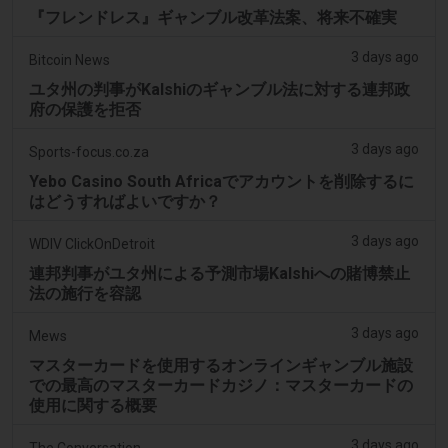
『フレンドレス』ギャンブル改革法案、将来不確実
3 days ago
Bitcoin News
ユタ州の判事がKalshiのギャンブル法に対する連邦政
府の保護を拒否
3 days ago
Sports-focus.co.za
Yebo Casino South Africaでアカウントを削除するに
はどうすればよいですか？
3 days ago
WDIV ClickOnDetroit
連邦判事がユタ州による予測市場Kalshiへの賭博禁止
法の施行を容認
3 days ago
Mews
マスターカードを使用するオンラインギャンブル施設
での最高のマスターカードカジノ：マスターカードの
使用に関する概要
3 days ago
The Conversation