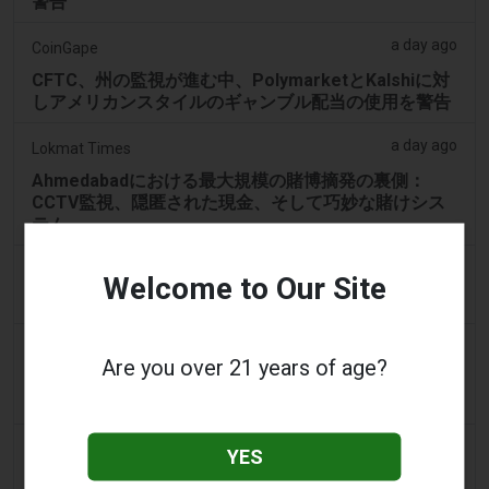
警告
a day ago
CoinGape
CFTC、州の監視が進む中、PolymarketとKalshiに対
しアメリカンスタイルのギャンブル配当の使用を警告
a day ago
Lokmat Times
Ahmedabadにおける最大規模の賭博摘発の裏側：
CCTV監視、隠匿された現金、そして巧妙な賭けシス
テム
a day ago
Eveningstandard
Welcome to Our Site
100%無料スピンの収益にギャンブル要件なし
a day ago
Eveningstandard
Are you over 21 years of age?
ラインでのギャンブルを検討する際に存在するさまざ
まな種類のインセンティブ
a day ago
The Star
YES
ロサムタウンセンターのカジノ、24時間営業が承認さ