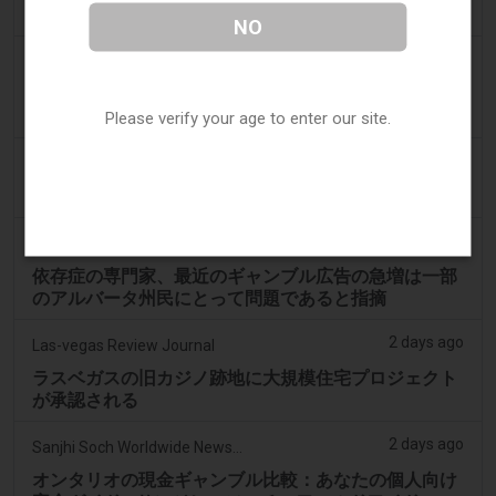
れました
NO
2 days ago
ABC (Australian Broadcasting Corporation)
オンラインギャンブル依存症のタスマニア人男性が雇
用主から22万ドルを窃取、裁判所が判決
Please verify your age to enter our site.
2 days ago
PerthNow
ギャンブル改革の強化を求める圧力、労働党に高まる
2 days ago
Google News
依存症の専門家、最近のギャンブル広告の急増は一部
のアルバータ州民にとって問題であると指摘
2 days ago
Las-vegas Review Journal
ラスベガスの旧カジノ跡地に大規模住宅プロジェクト
が承認される
2 days ago
Sanjhi Soch Worldwide Newspaper
オンタリオの現金ギャンブル比較：あなたの個人向け