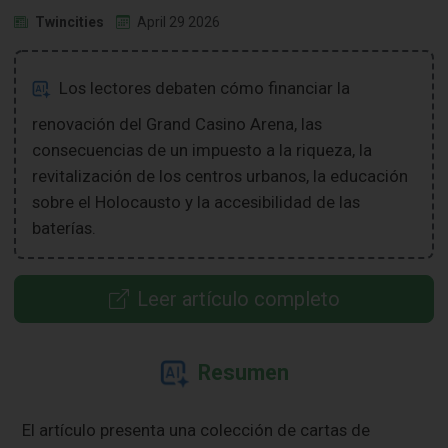
Twincities
April 29 2026
Los lectores debaten cómo financiar la
renovación del Grand Casino Arena, las
consecuencias de un impuesto a la riqueza, la
revitalización de los centros urbanos, la educación
sobre el Holocausto y la accesibilidad de las
baterías.
Leer artículo completo
Resumen
El artículo presenta una colección de cartas de