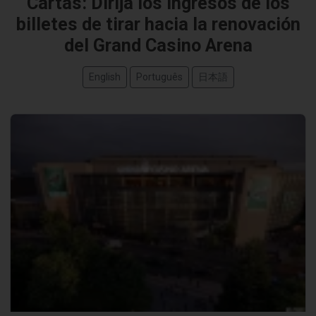
Cartas: Dirija los ingresos de los
billetes de tirar hacia la renovación
del Grand Casino Arena
English
Português
日本語