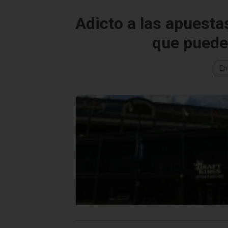
Adicto a las apuestas
que puede 
En