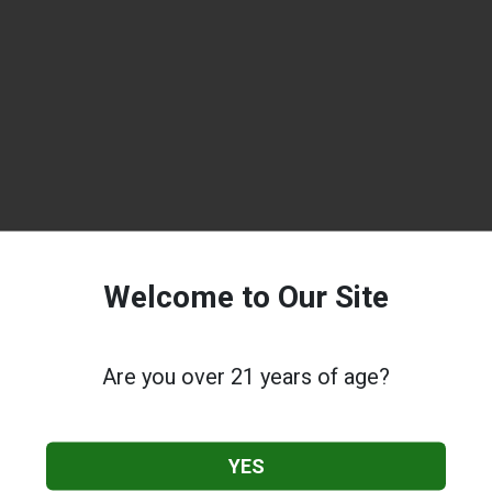
Welcome to Our Site
Are you over 21 years of age?
YES