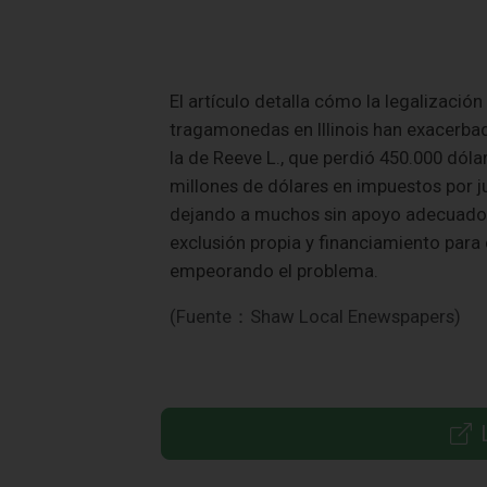
El artículo detalla cómo la legalizació
tragamonedas en Illinois han exacerbad
la de Reeve L., que perdió 450.000 dól
millones de dólares en impuestos por j
dejando a muchos sin apoyo adecuado. E
exclusión propia y financiamiento para 
empeorando el problema.
(Fuente：Shaw Local Enewspapers)