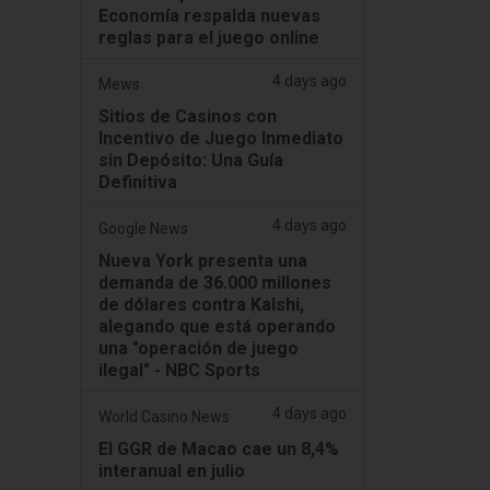
Economía respalda nuevas
reglas para el juego online
4 days ago
Mews
Sitios de Casinos con
Incentivo de Juego Inmediato
sin Depósito: Una Guía
Definitiva
4 days ago
Google News
Nueva York presenta una
demanda de 36.000 millones
de dólares contra Kalshi,
alegando que está operando
una "operación de juego
ilegal" - NBC Sports
4 days ago
World Casino News
El GGR de Macao cae un 8,4%
interanual en julio