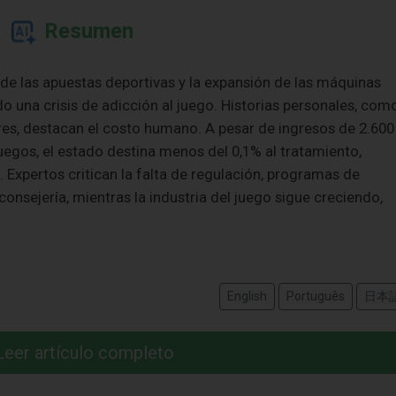
Resumen
n de las apuestas deportivas y la expansión de las máquinas
o una crisis de adicción al juego. Historias personales, com
ares, destacan el costo humano. A pesar de ingresos de 2.600
uegos, el estado destina menos del 0,1% al tratamiento,
xpertos critican la falta de regulación, programas de
consejería, mientras la industria del juego sigue creciendo,
English
Português
日本
Leer artículo completo