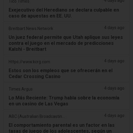
4 days ago
Tico Times
Exejecutivo del Herediano se declara culpable en
caso de apuestas en EE. UU.
4 days ago
Breitbart News Network
Un juez federal permite que Utah aplique sus leyes
contra el juego en el mercado de predicciones
Kalshi - Breitbart
4 days ago
Https://www.kcrg.com
Estos son los empleos que se ofrecerán en el
Cedar Crossing Casino
4 days ago
Times Argus
Lo Más Reciente: Trump habla sobre la economía
en un casino de Las Vegas
4 days ago
ABC (Australian Broadcasting Corporation)
El comportamiento parental es un factor en las
tasas de juego de los adolescentes, según un