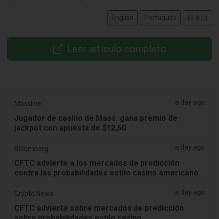
English
Português
日本語
Leer artículo completo
a day ago
Masslive
Jugador de casino de Mass. gana premio de
jackpot con apuesta de $12,50
a day ago
Bloomberg
CFTC advierte a los mercados de predicción
contra las probabilidades estilo casino americano
a day ago
Crypto News
CFTC advierte sobre mercados de predicción
sobre probabilidades estilo casino