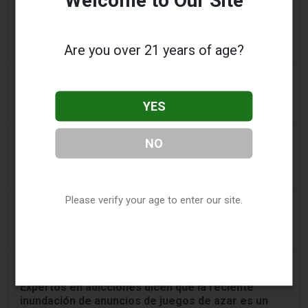
Welcome to Our Site
2 days ago
Eveningstandard
Diferentes variedades de incentivos están
presentes al considerar el juego por la línea
Are you over 21 years of age?
2 days ago
The Star
El casino del centro de Rotherham tiene horarios
YES
de apertura 24 horas aprobados
2 days ago
ABC (Australian Broadcasting Corporation)
NO
Hombre de Tasmania con adicción al juego online
robó $220.000 a su empleador, según el tribunal
Please verify your age to enter our site.
2 days ago
PerthNow
Aumenta la presión sobre el Labor para fortalecer
las reformas del juego
3 days ago
Google News
Expertos en adicciones dicen que la reciente
inundación de anuncios de juegos de azar es un