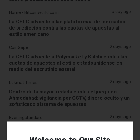
a day ago
Home - Bitcoinworld.co.in
La CFTC advierte a las plataformas de mercados
de predicción contra las cuotas de apuestas al
estilo americano
2 days ago
CoinGape
La CFTC advierte a Polymarket y Kalshi contra las
cuotas de apuestas al estilo estadounidense en
medio del escrutinio estatal
2 days ago
Lokmat Times
Dentro de la mayor redada contra el juego en
Ahmedabad: vigilancia por CCTV, dinero oculto y un
sofisticado sistema de apuestas
2 days ago
Eveningstandard
Sin requisitos de juego para ganancias del 100% en
giros gratuitos