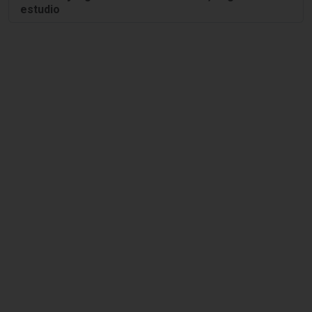
estudio