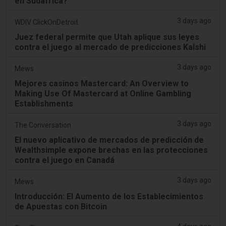
en Sudáfrica?
3 days ago
WDIV ClickOnDetroit
Juez federal permite que Utah aplique sus leyes
contra el juego al mercado de predicciones Kalshi
3 days ago
Mews
Mejores casinos Mastercard: An Overview to
Making Use Of Mastercard at Online Gambling
Establishments
3 days ago
The Conversation
El nuevo aplicativo de mercados de predicción de
Wealthsimple expone brechas en las protecciones
contra el juego en Canadá
3 days ago
Mews
Introducción: El Aumento de los Establecimientos
de Apuestas con Bitcoin