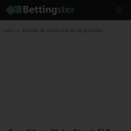
Inicio
Noticias de la industria de las apuestas