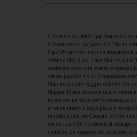
El analista de JPMorgan, Daniel Politze
Entertainment por parte del Tilman Ferti
Específicamente, hay una alta probabi
Atlantic City, Biloxi, Lake Charles, Lak
desinversiones totalmente propiedad po
ventas podrían incluir propiedades co
Charles, Golden Nugget Atlantic City 
Nugget. El analista nota que la natura
atractivos para los compradores, ya qu
arrendamiento a largo plazo y las aprob
modelo actual de Caesars, donde muchos
vender. La VICI Properties, el principal
cambios. La negociación se espera que