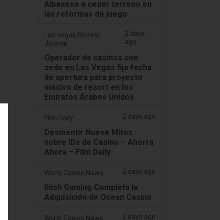
Albanese a ceder terreno en
las reformas de juego
2 days
Las-vegas Review
ago
Journal
Operador de casinos con
sede en Las Vegas fija fecha
de apertura para proyecto
masivo de resort en los
Emiratos Árabes Unidos
2 days ago
Film Daily
Desmentir Nueve Mitos
sobre IDs de Casino – Ahorra
Ahora – Film Daily
2 days ago
World Casino News
Ilitch Gaming Completa la
Adquisición de Ocean Casino
2 days ago
World Casino News