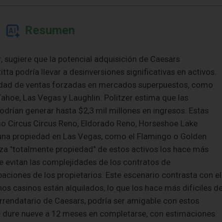
Resumen
r, sugiere que la potencial adquisición de Caesars
tta podría llevar a desinversiones significativas en activos.
lidad de ventas forzadas en mercados superpuestos, como
e Tahoe, Las Vegas y Laughlin. Politzer estima que las
drían generar hasta $2,3 mil millones en ingresos. Estas
mo Circus Circus Reno, Eldorado Reno, Horseshoe Lake
y una propiedad en Las Vegas, como el Flamingo o Golden
leza "totalmente propiedad" de estos activos los hace más
e evitan las complejidades de los contratos de
aciones de los propietarios. Este escenario contrasta con el
 casinos están alquilados, lo que los hace más difíciles d
 arrendatario de Caesars, podría ser amigable con estos
 dure nueve a 12 meses en completarse, con estimaciones