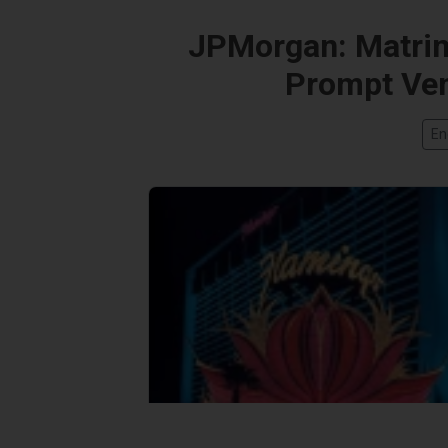
JPMorgan: Matrim
Prompt Ven
En