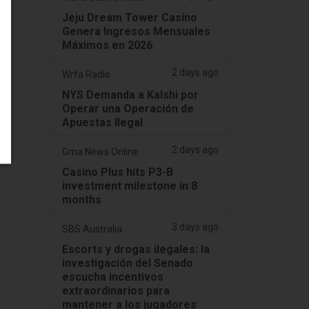
Jeju Dream Tower Casino
Genera Ingresos Mensuales
Máximos en 2026
2 days ago
Wrfa Radio
NYS Demanda a Kalshi por
Operar una Operación de
Apuestas Ilegal
2 days ago
Gma News Online
Casino Plus hits P3-B
investment milestone in 8
months
3 days ago
SBS Australia
Escorts y drogas ilegales: la
investigación del Senado
escucha incentivos
extraordinarios para
mantener a los jugadores