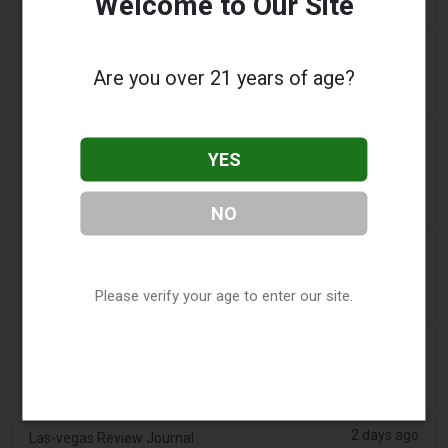
Welcome to Our Site
de la UE bajo el proceso TRIS
a day ago
Express-press-release
Are you over 21 years of age?
Cuota de Mercado de Apuestas Online por las
Principales Empresas
a day ago
Readwrite
YES
Kalshi planea apelar después de que un juez de
Utah respaldara los poderes de aplicación de las
leyes de juego del estado
NO
a day ago
Mews
La Guía Definitiva sobre Métodos de Liquidación en
Please verify your age to enter our site.
Sitios de Casinos Online
a day ago
The Sydney Morning Herald
La coalición obligará a Albanese a ceder terreno
en las reformas de juego
2 days ago
Las-vegas Review Journal