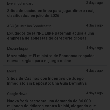
3 days ago
Eveningstandard
Sitios de casino en línea para jugar dinero real,
clasificados en julio de 2026
4 days ago
ABC (Australian Broadcasting Corporation)
Exjugador de la NRL Luke Bateman acusa a una
empresa de apuestas de ofrecerle drogas
4 days ago
Mozambique
Mozambique: El ministro de Economía respalda
nuevas reglas para el juego online
4 days ago
Mews
Sitios de Casinos con Incentivo de Juego
Inmediato sin Depósito: Una Guía Definitiva
4 days ago
Google News
Nueva York presenta una demanda de 36.000
millones de dólares contra Kalshi, alegando que