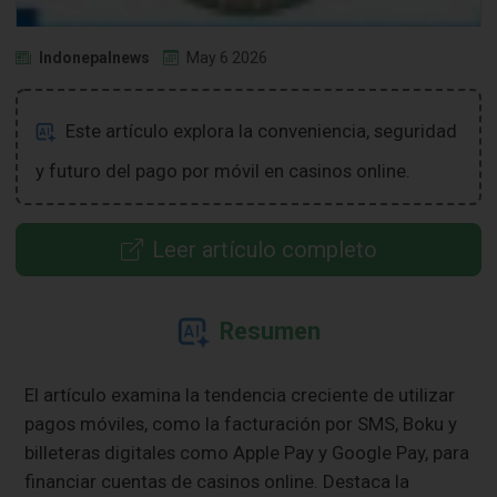
Indonepalnews
May 6 2026
Este artículo explora la conveniencia, seguridad
y futuro del pago por móvil en casinos online.
Leer artículo completo
Resumen
El artículo examina la tendencia creciente de utilizar
pagos móviles, como la facturación por SMS, Boku y
billeteras digitales como Apple Pay y Google Pay, para
financiar cuentas de casinos online. Destaca la