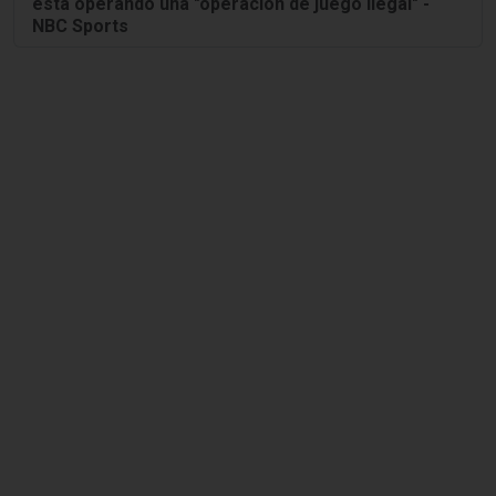
está operando una "operación de juego ilegal" -
NBC Sports