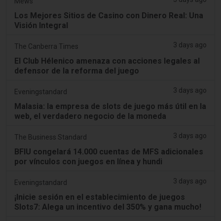
Mews
Los Mejores Sitios de Casino con Dinero Real: Una
Visión Integral
3 days ago
The Canberra Times
El Club Hélenico amenaza con acciones legales al
defensor de la reforma del juego
3 days ago
Eveningstandard
Malasia: la empresa de slots de juego más útil en la
web, el verdadero negocio de la moneda
3 days ago
The Business Standard
BFIU congelará 14.000 cuentas de MFS adicionales
por vínculos con juegos en línea y hundi
3 days ago
Eveningstandard
¡Inicie sesión en el establecimiento de juegos
Slots7: Alega un incentivo del 350% y gana mucho!