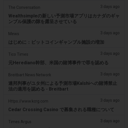
3 days ago
The Conversation
Wealthsimpleの新しい予測市場アプリはカナダのギャ
ンブル保護の隙を露呈させている
3 days ago
Mews
はじめに：ビットコインギャンブル施設の増加
3 days ago
Tico Times
元Herediano幹部、米国の賭博事件で罪を認める
3 days ago
Breitbart News Network
連邦判事がユタ州による予測市場Kalshiへの賭博禁止
法の適用を認める - Breitbart
3 days ago
Https://www.kcrg.com
Cedar Crossing Casino で募集される職種について
3 days ago
Times Argus