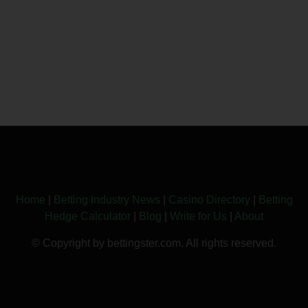
Home
|
Betting Industry News
|
Casino Directory
|
Betting
Hedge Calculator
|
Blog
|
Write for Us
|
About
© Copyright by bettingster.com. All rights reserved.