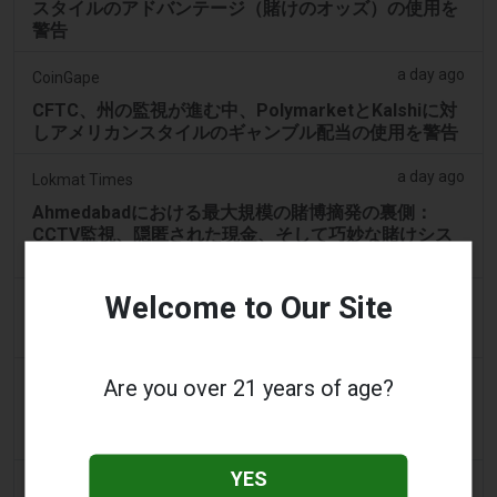
スタイルのアドバンテージ（賭けのオッズ）の使用を
警告
a day ago
CoinGape
CFTC、州の監視が進む中、PolymarketとKalshiに対
しアメリカンスタイルのギャンブル配当の使用を警告
a day ago
Lokmat Times
Ahmedabadにおける最大規模の賭博摘発の裏側：
CCTV監視、隠匿された現金、そして巧妙な賭けシス
テム
Welcome to Our Site
2 days ago
Eveningstandard
100%無料スピンの収益にギャンブル要件なし
2 days ago
Are you over 21 years of age?
Eveningstandard
ラインでのギャンブルを検討する際に存在するさまざ
まな種類のインセンティブ
YES
2 days ago
The Star