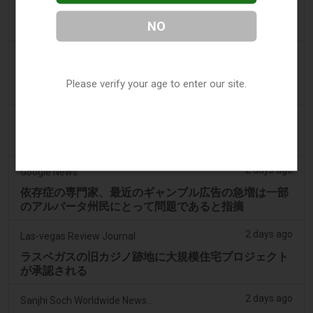
ロサムタウンセンターのカジノ、24時間営業が承認さ
NO
れました
2 days ago
ABC (Australian Broadcasting Corporation)
オンラインギャンブル依存症のタスマニア人男性が雇
Please verify your age to enter our site.
用主から22万ドルを窃取、裁判所が判決
2 days ago
PerthNow
ギャンブル改革の強化を求める圧力、労働党に高まる
2 days ago
Google News
依存症の専門家、最近のギャンブル広告の急増は一部
のアルバータ州民にとって問題であると指摘
2 days ago
Las-vegas Review Journal
ラスベガスの旧カジノ跡地に大規模住宅プロジェクト
が承認される
2 days ago
Sanjhi Soch Worldwide Newspaper