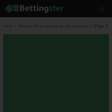
Inicio
Noticias de la industria de las apuestas
(Page 7)