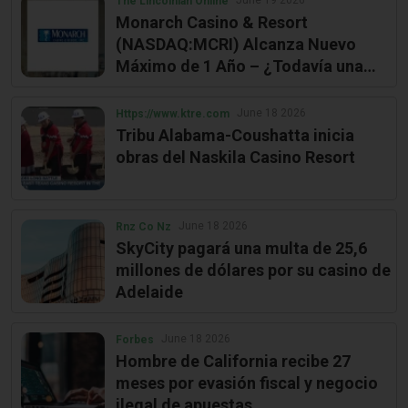
June 19 2026
The Lincolnian Online
Monarch Casino & Resort
(NASDAQ:MCRI) Alcanza Nuevo
Máximo de 1 Año – ¿Todavía una
Compra?
June 18 2026
Https://www.ktre.com
Tribu Alabama-Coushatta inicia
obras del Naskila Casino Resort
June 18 2026
Rnz Co Nz
SkyCity pagará una multa de 25,6
millones de dólares por su casino de
Adelaide
June 18 2026
Forbes
Hombre de California recibe 27
meses por evasión fiscal y negocio
ilegal de apuestas