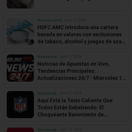
June 17 2026
Moneycontrol
HDFC AMC introduce una cartera
basada en valores con exclusiones
de tabaco, alcohol y juegos de azar-
Moneycontrol.com
June 17 2026
Newsbreak
Noticias de Apuestas en Vivo,
Tendencias Principales:
Actualizaciones 24/7 - Miércoles 17
de Junio de 2026
June 17 2026
Newsbreak
Aquí Está la Tesis Caliente Que
Todos Están Debatiendo: El
Choqueante Banimiento de
Apuestas de Brendan Sorsby Podría
Costar a los Cardinals Su Elección
June 17 2026
Newsbreak