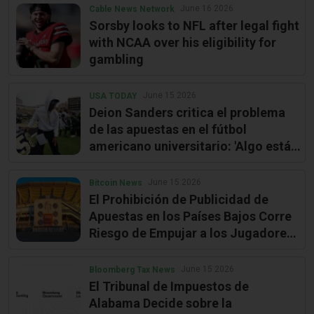
June 16 2026
Cable News Network
Sorsby looks to NFL after legal fight
with NCAA over his eligibility for
gambling
June 15 2026
USA TODAY
Deion Sanders critica el problema
de las apuestas en el fútbol
americano universitario: 'Algo está
mal'
June 15 2026
Bitcoin News
El Prohibición de Publicidad de
Apuestas en los Países Bajos Corre
Riesgo de Empujar a los Jugadores
a la Offshore, Conforme la Parte
Legal Caiga por Debajo del 50%
June 15 2026
Bloomberg Tax News
El Tribunal de Impuestos de
Alabama Decide sobre la