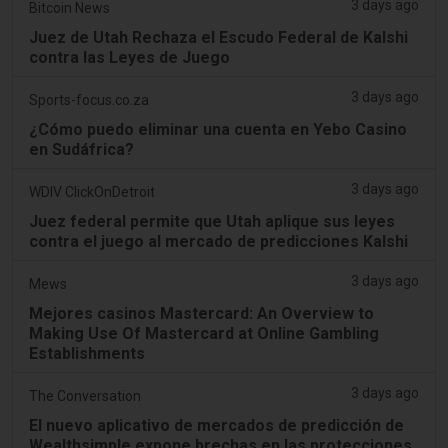
3 days ago
Bitcoin News
Juez de Utah Rechaza el Escudo Federal de Kalshi
contra las Leyes de Juego
3 days ago
Sports-focus.co.za
¿Cómo puedo eliminar una cuenta en Yebo Casino
en Sudáfrica?
3 days ago
WDIV ClickOnDetroit
Juez federal permite que Utah aplique sus leyes
contra el juego al mercado de predicciones Kalshi
3 days ago
Mews
Mejores casinos Mastercard: An Overview to
Making Use Of Mastercard at Online Gambling
Establishments
3 days ago
The Conversation
El nuevo aplicativo de mercados de predicción de
Wealthsimple expone brechas en las protecciones