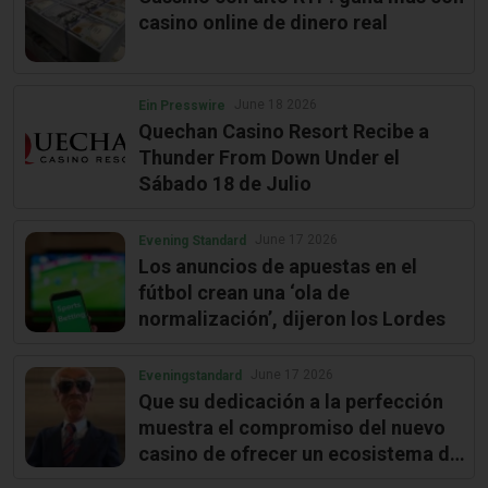
casino online de dinero real
June 18 2026
Ein Presswire
Quechan Casino Resort Recibe a
Thunder From Down Under el
Sábado 18 de Julio
June 17 2026
Evening Standard
Los anuncios de apuestas en el
fútbol crean una ‘ola de
normalización’, dijeron los Lordes
June 17 2026
Eveningstandard
Que su dedicación a la perfección
muestra el compromiso del nuevo
casino de ofrecer un ecosistema de
juegos premium de gran calidad