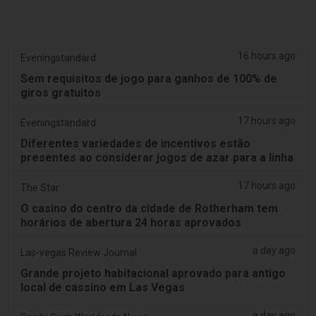
16 hours ago
Eveningstandard
Sem requisitos de jogo para ganhos de 100% de
giros gratuitos
17 hours ago
Eveningstandard
Diferentes variedades de incentivos estão
presentes ao considerar jogos de azar para a linha
17 hours ago
The Star
O casino do centro da cidade de Rotherham tem
horários de abertura 24 horas aprovados
a day ago
Las-vegas Review Journal
Grande projeto habitacional aprovado para antigo
local de cassino em Las Vegas
a day ago