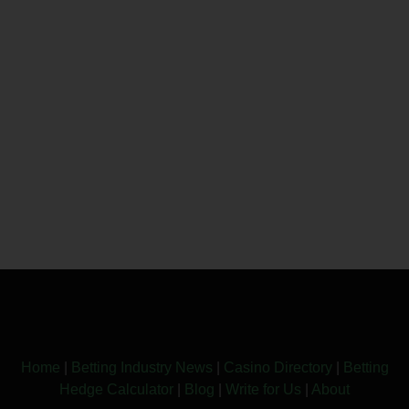
Home
|
Betting Industry News
|
Casino Directory
|
Betting
Hedge Calculator
|
Blog
|
Write for Us
|
About