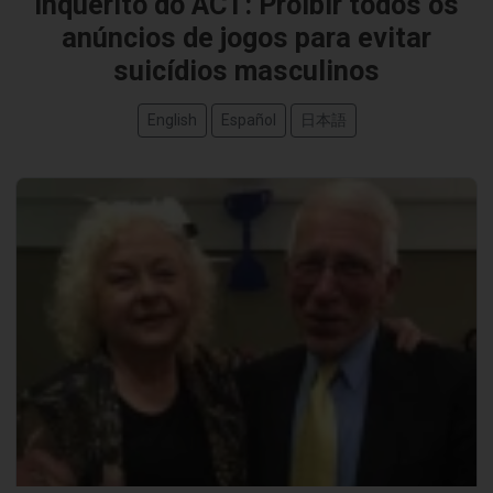
Inquérito do ACT: Proibir todos os
anúncios de jogos para evitar
suicídios masculinos
English
Español
日本語