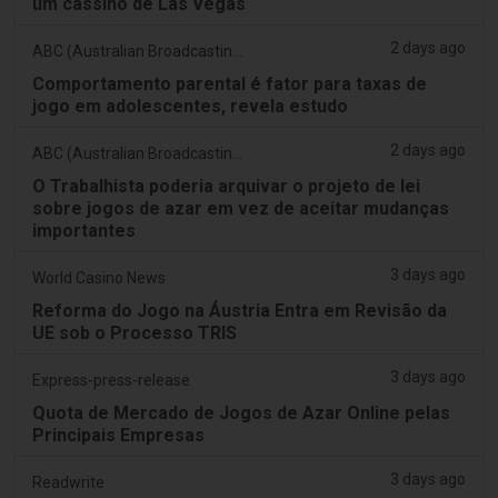
um cassino de Las Vegas
2 days ago
ABC (Australian Broadcasting Corporation)
Comportamento parental é fator para taxas de
jogo em adolescentes, revela estudo
2 days ago
ABC (Australian Broadcasting Corporation)
O Trabalhista poderia arquivar o projeto de lei
sobre jogos de azar em vez de aceitar mudanças
importantes
3 days ago
World Casino News
Reforma do Jogo na Áustria Entra em Revisão da
UE sob o Processo TRIS
3 days ago
Express-press-release
Quota de Mercado de Jogos de Azar Online pelas
Principais Empresas
3 days ago
Readwrite