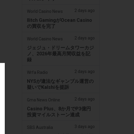
2 days ago
World Casino News
Ilitch GamingがOcean Casino
の買収を完了
2 days ago
World Casino News
ジェジュ・ドリームタワーカジ
ノ、2026年最高月間収益を記
録
2 days ago
Wrfa Radio
NYSが違法なギャンブル運営の
疑いでKalshiを提訴
2 days ago
Gma News Online
Casino Plus、8か月でP3億円
投資マイルストーン達成
3 days ago
SBS Australia