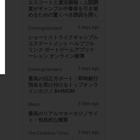
エスコートと違法薬物：上院調
査がギャンブル中毒者を引き留
めるための驚くべき誘因を聞く
3 days ago
Eveningstandard
ショートストライクギャンブル
エステートメント ヘルプフル
リンク ポートゲームアプリケ
ーション オンライン賭博
3 days ago
Eveningstandard
最高の旧正月ポート：即時銀行
預金を受け付けるトップオンラ
インカジノ BetMGM
3 days ago
Mews
最高のリアルマネーカジノサイ
ト：包括的な概要
3 days ago
The Canberra Times