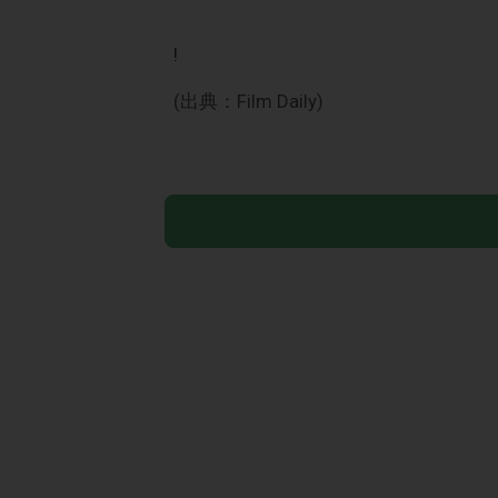
!
(出典：Film Daily)