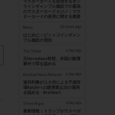
マスターカードを使用するオン
ラインギャンブル施設での最高
のマスターカードカジノ：マス
ターカードの使用に関する概要
23 hours ago
Mews
はじめに：ビットコインギャン
ブル施設の増加
a day ago
Tico Times
元Herediano幹部、米国の賭博
事件で罪を認める
a day ago
Breitbart News Network
連邦判事がユタ州による予測市
場Kalshiへの賭博禁止法の適用
を認める - Breitbart
a day ago
Times Argus
最新情報：トランプがラスベガ