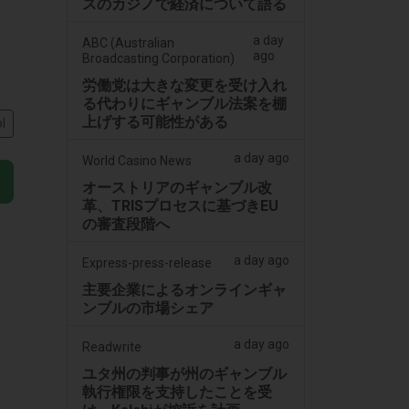
スのカジノで経済について語る
a day
ABC (Australian
ago
Broadcasting Corporation)
労働党は大きな変更を受け入れ
る代わりにギャンブル法案を棚
上げする可能性がある
l
a day ago
World Casino News
オーストリアのギャンブル改
革、TRISプロセスに基づきEU
の審査段階へ
a day ago
Express-press-release
主要企業によるオンラインギャ
ンブルの市場シェア
a day ago
Readwrite
ユタ州の判事が州のギャンブル
執行権限を支持したことを受