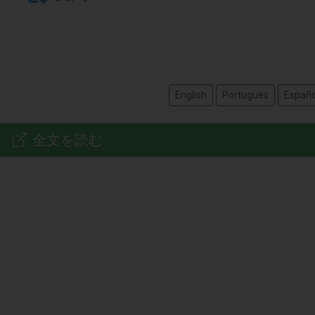
English
Português
Españo
全文を読む