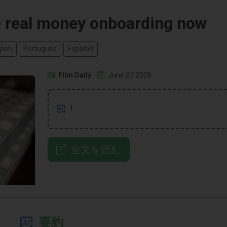
e real money onboarding now
lish
Português
Español
Film Daily
June 27 2026
!
全文を読む
要約