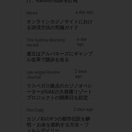
け、Kalshiが控訴を計画
a day ago
Mews
オンラインカジノサイトにおけ
る決済方法の究極ガイド
a day
The Sydney Morning
ago
Herald
連立はアルバネーズにギャンブ
ル改革で譲歩を迫る
2 days
Las-vegas Review
ago
Journal
ラスベガス拠点のカジノオペレ
ーターがUAEの大規模リゾート
プロジェクトの開業日を設定
2 days ago
Film Daily
カジノIDの9つの都市伝説を解
明 – お金を節約する方法 – フ
ィルムデイリー