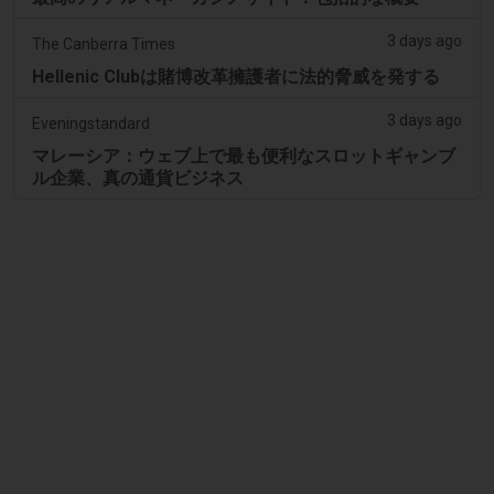
3 days ago
The Canberra Times
Hellenic Clubは賭博改革擁護者に法的脅威を発する
3 days ago
Eveningstandard
マレーシア：ウェブ上で最も便利なスロットギャンブ
ル企業、真の通貨ビジネス