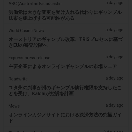
a day ago
ABC (Australian Broadcasting Corporation)
労働党は大きな変更を受け入れる代わりにギャンブル
法案を棚上げする可能性がある
a day ago
World Casino News
オーストリアのギャンブル改革、TRISプロセスに基づ
きEUの審査段階へ
a day ago
Express-press-release
主要企業によるオンラインギャンブルの市場シェア
a day ago
Readwrite
ユタ州の判事が州のギャンブル執行権限を支持したこ
とを受け、Kalshiが控訴を計画
a day ago
Mews
オンラインカジノサイトにおける決済方法の究極ガイ
ド