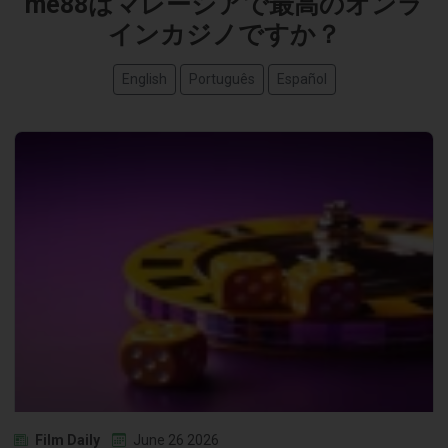
me88はマレーシアで最高のオンラ
インカジノですか？
English
Português
Español
Film Daily
June 26 2026