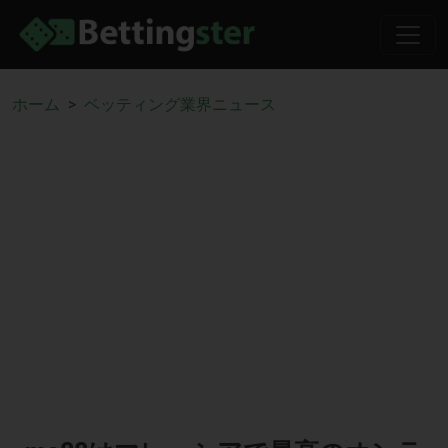
ホーム
ベッティング業界ニュース