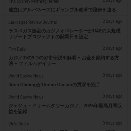
2 days ago
The Sydney Morning Herald
連立はアルバネーズにギャンブル改革で譲歩を迫る
2 days ago
Las-vegas Review Journal
ラスベガス拠点のカジノオペレーターがUAEの大規模
リゾートプロジェクトの開業日を設定
2 days ago
Film Daily
カジノIDの9つの都市伝説を解明 – お金を節約する方
法 – フィルムデイリー
3 days ago
World Casino News
Ilitch GamingがOcean Casinoの買収を完了
3 days ago
World Casino News
ジェジュ・ドリームタワーカジノ、2026年最高月間収
益を記録
3 days ago
Wrfa Radio