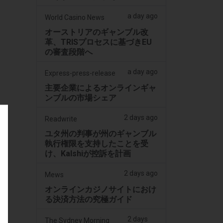
a day ago
World Casino News
オーストリアのギャンブル改
革、TRISプロセスに基づきEU
の審査段階へ
a day ago
Express-press-release
主要企業によるオンラインギャ
ンブルの市場シェア
2 days ago
Readwrite
ユタ州の判事が州のギャンブル
執行権限を支持したことを受
け、Kalshiが控訴を計画
2 days ago
Mews
オンラインカジノサイトにおけ
る決済方法の究極ガイド
2 days
The Sydney Morning