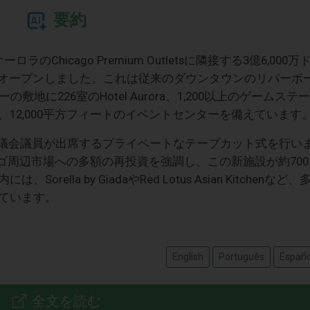
要約
hicago Premium Outletsに隣接する3億6,000万
oが正式にオープンしました。これは従来のダウンタウンのリバーボ
地に226室のHotel Aurora、1,200以上のゲームステー
12,000平方フィートのイベントセンターを備えています
地元当局や州議会議員が出席するプライベートなテープカット式を行い
、シカゴ周辺市場への多額の再投資を強調し、この新施設が約700
lla by GiadaやRed Lotus Asian Kitchenなど、
ています。
English
Português
Españo
全文を読む