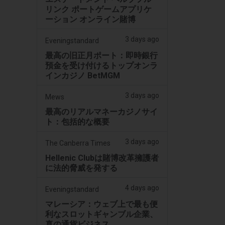
リンク ポートゲームアプリケ
ーション オンライン賭博
3 days ago
Eveningstandard
最高の旧正月ポート：即時銀行
預金を受け付けるトップオンラ
インカジノ BetMGM
3 days ago
Mews
最高のリアルマネーカジノサイ
ト：包括的な概要
3 days ago
The Canberra Times
Hellenic Clubは賭博改革擁護者
に法的脅威を発する
4 days ago
Eveningstandard
マレーシア：ウェブ上で最も便
利なスロットギャンブル企業、
真の通貨ビジネス