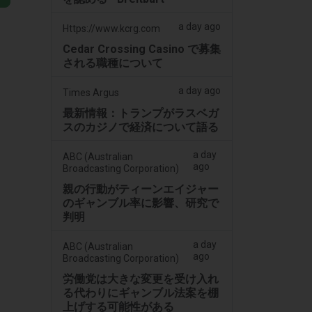
a day ago
Https://www.kcrg.com
Cedar Crossing Casino で募集
される職種について
a day ago
Times Argus
最新情報：トランプがラスベガ
スのカジノで経済について語る
a day
ABC (Australian
ago
Broadcasting Corporation)
親の行動がティーンエイジャー
のギャンブル率に影響、研究で
判明
a day
ABC (Australian
ago
Broadcasting Corporation)
労働党は大きな変更を受け入れ
る代わりにギャンブル法案を棚
上げする可能性がある