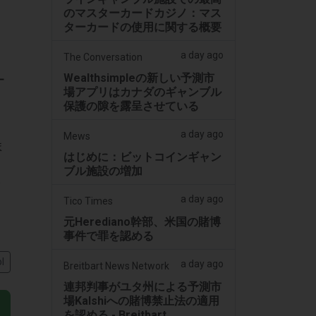
のマスターカードカジノ：マス
ターカードの使用に関する概要
a day ago
The Conversation
ド
Wealthsimpleの新しい予測市
ー
場アプリはカナダのギャンブル
保護の隙を露呈させている
。
a day ago
Mews
ま
はじめに：ビットコインギャン
ブル施設の増加
多
a day ago
Tico Times
元Herediano幹部、米国の賭博
事件で罪を認める
l
a day ago
Breitbart News Network
連邦判事がユタ州による予測市
場Kalshiへの賭博禁止法の適用
を認める - Breitbart