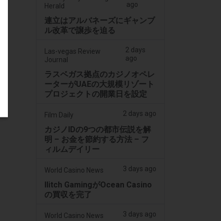
ago
Herald
連立はアルバネーズにギャンブ
ル改革で譲歩を迫る
2 days
Las-vegas Review
ago
Journal
ラスベガス拠点のカジノオペレ
ーターがUAEの大規模リゾート
プロジェクトの開業日を設定
2 days ago
Film Daily
カジノIDの9つの都市伝説を解
明 – お金を節約する方法 – フ
ィルムデイリー
3 days ago
World Casino News
Ilitch GamingがOcean Casino
の買収を完了
3 days ago
World Casino News