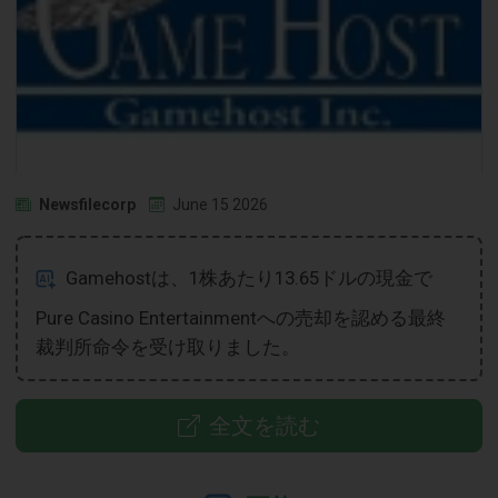
Newsfilecorp
June 15 2026
Gamehostは、1株あたり13.65ドルの現金で
Pure Casino Entertainmentへの売却を認める最終
裁判所命令を受け取りました。
全文を読む