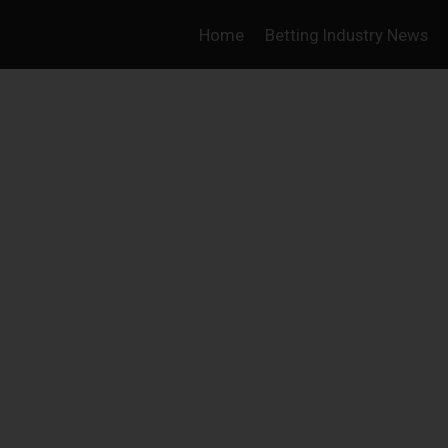
Home
Betting Industry News