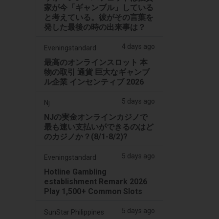
家が今「ギャンブル」している
と考えている。彼がその言葉を
発した最後の時の出来事は？
4 days ago
Eveningstandard
最高のオンラインスロット 本
物の取引 通貨 巨大なギャンブ
ル企業 インセンティブ 2026
5 days ago
Nj
NJの実金オンラインカジノで
最も速い支払いができるのはど
のカジノか？(8/1-8/2)?
5 days ago
Eveningstandard
Hotline Gambling
establishment Remark 2026
Play 1,500+ Common Slots
5 days ago
SunStar Philippines