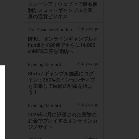
マレーシア：ウェブ上で最も便
利なスロットギャンブル企業、
真の通貨ビジネス
3 days ago
The Business Standard
BFIU、オンラインギャンブルと
hundiとの関連でさらに14,000
のMFS口座を凍結へ
3 days ago
Eveningstandard
Slots7 ギャンブル施設にログ
イン：350%のインセンティブ
を主張して巨額の利益を得よ
う！
3 days ago
Eveningstandard
2026年7月に評価された実際の
お金でプレイするオンラインカ
ジノサイト