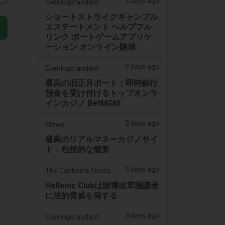
2 days ago
Eveningstandard
ショートストライクギャンブル
エステートメント ヘルプフル
リンク ポートゲームアプリケ
ーション オンライン賭博
2 days ago
Eveningstandard
最高の旧正月ポート：即時銀行
預金を受け付けるトップオンラ
インカジノ BetMGM
2 days ago
Mews
最高のリアルマネーカジノサイ
ト：包括的な概要
3 days ago
The Canberra Times
Hellenic Clubは賭博改革擁護者
に法的脅威を発する
3 days ago
Eveningstandard