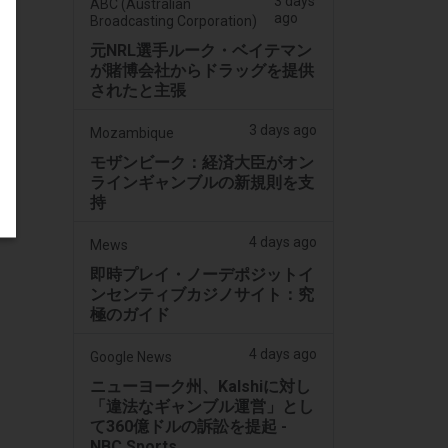
3 days
ABC (Australian
ago
Broadcasting Corporation)
元NRL選手ルーク・ベイテマン
が賭博会社からドラッグを提供
されたと主張
3 days ago
Mozambique
モザンビーク：経済大臣がオン
ラインギャンブルの新規則を支
持
4 days ago
Mews
即時プレイ・ノーデポジットイ
ンセンティブカジノサイト：究
極のガイド
4 days ago
Google News
ニューヨーク州、Kalshiに対し
「違法なギャンブル運営」とし
て360億ドルの訴訟を提起 -
NBC Sports