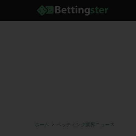
ホーム
ベッティング業界ニュース