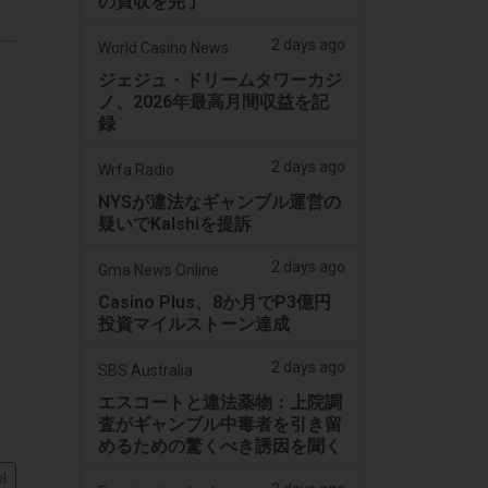
の買収を完了
2 days ago
World Casino News
ジェジュ・ドリームタワーカジ
ノ、2026年最高月間収益を記
録
2 days ago
Wrfa Radio
NYSが違法なギャンブル運営の
疑いでKalshiを提訴
2 days ago
Gma News Online
Casino Plus、8か月でP3億円
投資マイルストーン達成
富
2 days ago
SBS Australia
エスコートと違法薬物：上院調
査がギャンブル中毒者を引き留
めるための驚くべき誘因を聞く
l