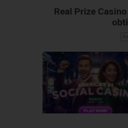
Real Prize Casino
obt
En