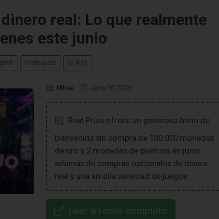
 dinero real: Lo que realmente
ienes este junio
glish
Português
日本語
Mlive
June 10 2026
Real Prize ofrece un generoso bono de
bienvenida sin compra de 100.000 monedas
de oro y 2 monedas de premios en junio,
además de compras opcionales de dinero
real y una amplia variedad de juegos.
Leer artículo completo