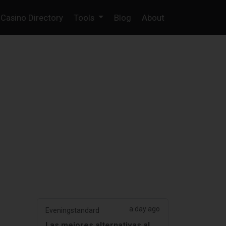
Casino Directory
Tools
Blog
About
a day ago
Eveningstandard
Las mejores alternativas al