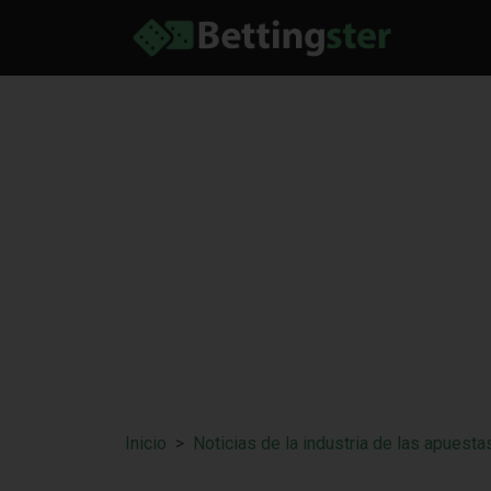
Inicio
Noticias de la industria de las apuesta