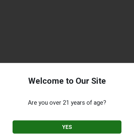
Welcome to Our Site
Are you over 21 years of age?
YES