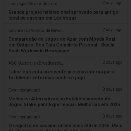
2 days ago
Las-vegas Review Journal
Grande projeto habitacional aprovado para antigo
local de cassino em Las Vegas
2 days ago
Sanjhi Soch Worldwide Newspaper
Comparação de Jogos de Azar com Moeda Real
em Ontário: Seu Guia Completo Pessoal - Sanjhi
Soch Worldwide Newspaper
2 days ago
ABC (Australian Broadcasting Corporation)
Labor enfrenta crescente pressão interna para
fortalecer reformas contra o jogo
3 days ago
Eveningstandard
Melhores Alternativas ao Estabelecimento de
Jogos Stake para Experienciar Melhorias em 2026
3 days ago
Eveningstandard
O registro de cassino online mais útil de 2026: Mais