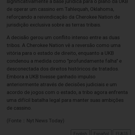
significativamente a base jurídica para o plano da UKB
de operar um cassino em Tahlequah, Oklahoma,
reforçando a reivindicação da Cherokee Nation de
jurisdição exclusiva sobre as terras tribais.
A decisão gerou um conflito intenso entre as duas
tribos. A Cherokee Nation vê a reversão como uma
vitória para o estado de direito, enquanto a UKB
condenou a medida como "profundamente falha" e
desconectada dos direitos históricos de tratados.
Embora a UKB tivesse ganhado impulso
anteriormente através de decisões judiciais e um
acordo de jogos com o estado, a tribo agora enfrenta
uma difícil batalha legal para manter suas ambições
de cassino.
(Fonte：Nyt News Today)
English
Español
日本語