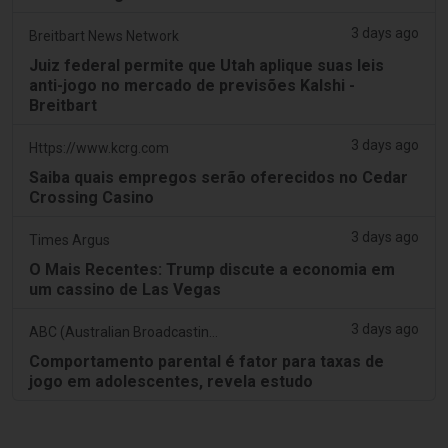
3 days ago
Breitbart News Network
Juiz federal permite que Utah aplique suas leis
anti-jogo no mercado de previsões Kalshi -
Breitbart
3 days ago
Https://www.kcrg.com
Saiba quais empregos serão oferecidos no Cedar
Crossing Casino
3 days ago
Times Argus
O Mais Recentes: Trump discute a economia em
um cassino de Las Vegas
3 days ago
ABC (Australian Broadcasting Corporation)
Comportamento parental é fator para taxas de
jogo em adolescentes, revela estudo