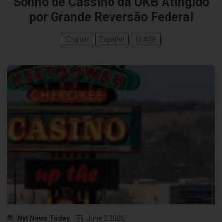
Sonho de Cassino da UKB Atingido
por Grande Reversão Federal
English
Español
日本語
Nyt News Today
June 2 2026