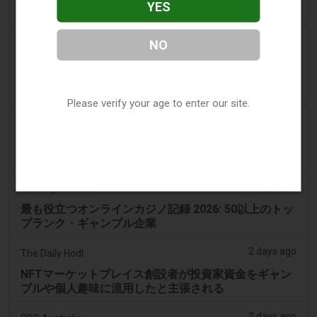
YES
が承認される
2 days ago
NO
Sanjhi Soch Worldwide Newspaper
オンタリオの現金ギャンブル比較：あなたの個人向け
完全ガイド - サンジヒ・ソーチ・ワールドワイド・ニ
ュース
Please verify your age to enter our site.
2 days ago
Eveningstandard
2026年の体験を向上させるための最高のStakeギャン
ブル施設に代わる選択肢
2 days ago
Eveningstandard
最も役立つオンラインカジノ記録 2026: 50以上のトッ
プランク・ギャンブル企業
2 days ago
The Daily Hodl
NFTマーケットプレイス創設者が投資家資金をギャン
ブルや個人趣味に流用したと主張される
2 days ago