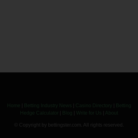
Home
|
Betting Industry News
|
Casino Directory
|
Betting
Hedge Calculator
|
Blog
|
Write for Us
|
About
© Copyright by bettingster.com. All rights reserved.