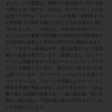
ました。この措置は、同国での違法賭けに対する取
り締まりの一環です。決定は、ポリマーケットが大
統領プラボウォ・スビアントoの任期（2029年まで）
の早期終了に関する賭けに応じて注目を集めた後に
行われました。この賭けは、大統領が石炭やパーム
オイルなどの重要な商品輸出の統制を中央集権化す
る大計画を発表した翌日の5月21日に開始されまし
た。プラボウォ政権は今年、経済政策について投資
家から監視を受けています。政府はまた、ポリマー
ケットに関連するすべてのソーシャルメディアアカ
ウントを調査していると、省の公式であるサバル氏
は述べています。ポリマーケットのような予測プラ
ットフォームは、スポーツや選挙などのイベントに
関する予測で利益を得ることができますが、これは
数十億ドル規模の産業です。一部の反対派、特に米
国の一部の州は、予測市場は違法で許可されていな
いと主張しています。