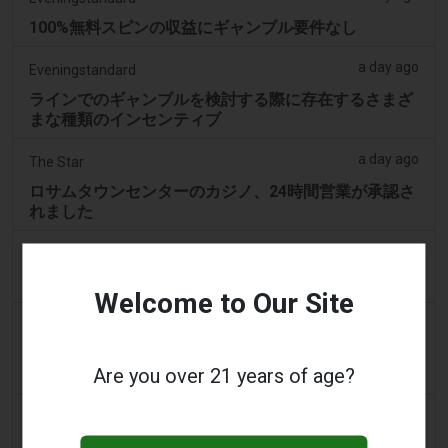
100%無料スピンの収益にギャンブル要件なし
a day ago
Eveningstandard
ラインでのギャンブルを検討する際に存在するさまざ
まな種類のインセンティブ
a day ago
The Star
ロサムタウンセンターのカジノ、24時間営業が承認さ
れました
2 days ago
PerthNow
ギャンブル改革の強化を求める圧力、労働党に高まる
Welcome to Our Site
2 days ago
Google News
依存症の専門家、最近のギャンブル広告の急増は一部
Are you over 21 years of age?
のアルバータ州民にとって問題であると指摘
2 days ago
Las-vegas Review Journal
ラスベガスの旧カジノ跡地に大規模住宅プロジェクト