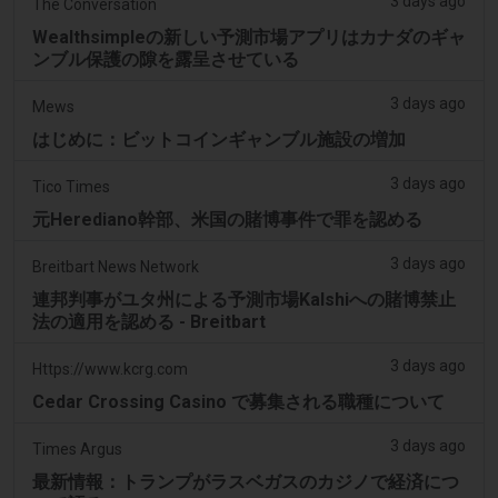
3 days ago
The Conversation
Wealthsimpleの新しい予測市場アプリはカナダのギャ
ンブル保護の隙を露呈させている
3 days ago
Mews
はじめに：ビットコインギャンブル施設の増加
3 days ago
Tico Times
元Herediano幹部、米国の賭博事件で罪を認める
3 days ago
Breitbart News Network
連邦判事がユタ州による予測市場Kalshiへの賭博禁止
法の適用を認める - Breitbart
3 days ago
Https://www.kcrg.com
Cedar Crossing Casino で募集される職種について
3 days ago
Times Argus
最新情報：トランプがラスベガスのカジノで経済につ