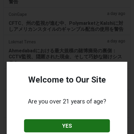
警告
a day ago
CoinGape
CFTC、州の監視が進む中、PolymarketとKalshiに対
しアメリカンスタイルのギャンブル配当の使用を警告
a day ago
Lokmat Times
Ahmedabadにおける最大規模の賭博摘発の裏側：
CCTV監視、隠匿された現金、そして巧妙な賭けシス
テム
2 days ago
Eveningstandard
Welcome to Our Site
100%無料スピンの収益にギャンブル要件なし
2 days ago
Eveningstandard
Are you over 21 years of age?
ラインでのギャンブルを検討する際に存在するさまざ
まな種類のインセンティブ
2 days ago
The Star
YES
ロサムタウンセンターのカジノ、24時間営業が承認さ