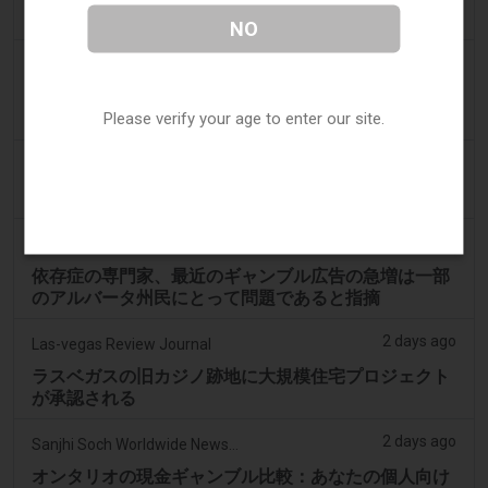
れました
NO
2 days ago
ABC (Australian Broadcasting Corporation)
オンラインギャンブル依存症のタスマニア人男性が雇
Please verify your age to enter our site.
用主から22万ドルを窃取、裁判所が判決
2 days ago
PerthNow
ギャンブル改革の強化を求める圧力、労働党に高まる
2 days ago
Google News
依存症の専門家、最近のギャンブル広告の急増は一部
のアルバータ州民にとって問題であると指摘
2 days ago
Las-vegas Review Journal
ラスベガスの旧カジノ跡地に大規模住宅プロジェクト
が承認される
2 days ago
Sanjhi Soch Worldwide Newspaper
オンタリオの現金ギャンブル比較：あなたの個人向け