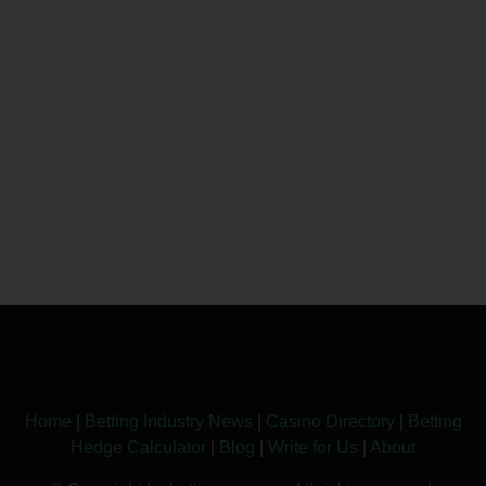
Home
|
Betting Industry News
|
Casino Directory
|
Betting
Hedge Calculator
|
Blog
|
Write for Us
|
About