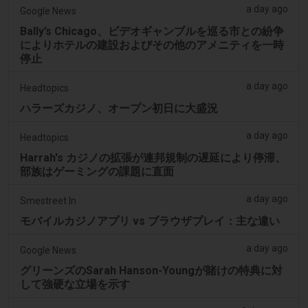
a day ago
Google News
Bally’s Chicago、ビデオギャンブルを巡る市との紛争
によりホテルの建設およびその他のアメニティを一時
停止
a day ago
Headtopics
ハラーズカジノ、オープン初日に大盛況
a day ago
Headtopics
Harrah's カジノの拡張が連邦規制の遅延により停滞、
部族はゲーミングの課題に直面
a day ago
Smestreet In
モバイルカジノアプリ vs ブラウザプレイ：主な違い
a day ago
Google News
グリーンズのSarah Hanson-Youngが賭けの特典に対
して強硬な立場を示す