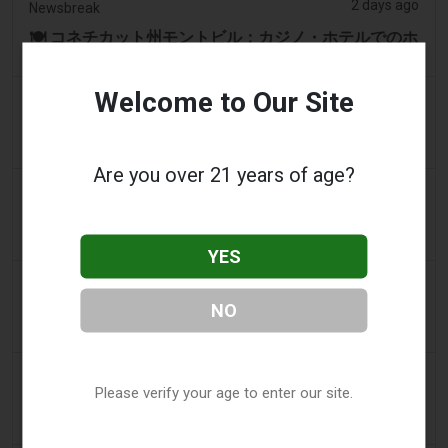
2 days ago
Newsbreak
🍽️ コネチカット州モントビル：カジノ・ホテルでのホ
スピタリティ職が多数募集
Welcome to Our Site
2 days ago
Channel 3000
Beloit、Colley Roadの再建を開始し、カジノ交通に備
える
Are you over 21 years of age?
2 days ago
Sudbury.com
必読：Kingswayカジノの規模を強調する報告書、565
万ドルの公的財政支援を推奨
YES
2 days ago
Newser
NO
Mohegan族が韓国に16億ドルのカジノを建設した
が、その後失った
2 days ago
Masslive
Please verify your age to enter our site.
マサチューセッツ州のカジノプレイヤーが12.50ドル
の賭けでジャックポットを獲得