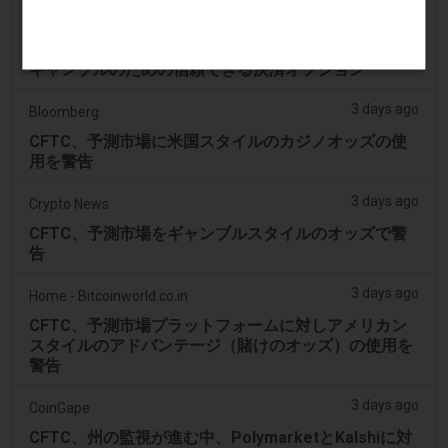
2 days ago
Mews
Netellerを受け入れているカジノサイト：オンライン
ギャンブルのための信頼できる決済オプション
3 days ago
Bloomberg
CFTC、予測市場に米国スタイルのカジノオッズの使
用を警告
3 days ago
Crypto News
CFTC、予測市場をギャンブルスタイルのオッズで警
告
3 days ago
Home - Bitcoinworld.co.in
CFTC、予測市場プラットフォームに対しアメリカン
スタイルのアドバンテージ（賭けのオッズ）の使用を
警告
3 days ago
CoinGape
CFTC、州の監視が進む中、PolymarketとKalshiに対