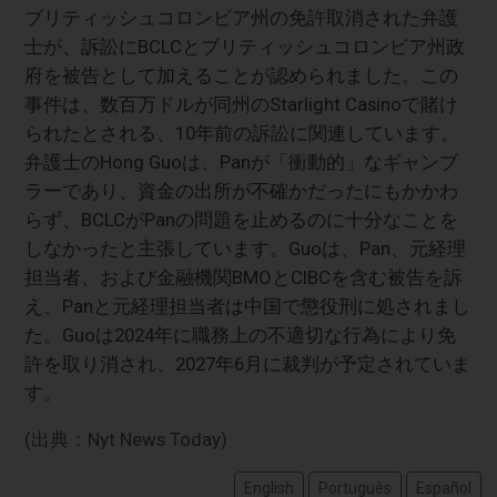
ブリティッシュコロンビア州の免許取消された弁護
士が、訴訟にBCLCとブリティッシュコロンビア州政
府を被告として加えることが認められました。この
事件は、数百万ドルが同州のStarlight Casinoで賭け
られたとされる、10年前の訴訟に関連しています。
弁護士のHong Guoは、Panが「衝動的」なギャンブ
ラーであり、資金の出所が不確かだったにもかかわ
らず、BCLCがPanの問題を止めるのに十分なことを
しなかったと主張しています。Guoは、Pan、元経理
担当者、および金融機関BMOとCIBCを含む被告を訴
え、Panと元経理担当者は中国で懲役刑に処されまし
た。Guoは2024年に職務上の不適切な行為により免
許を取り消され、2027年6月に裁判が予定されていま
す。
(出典：Nyt News Today)
English
Português
Español