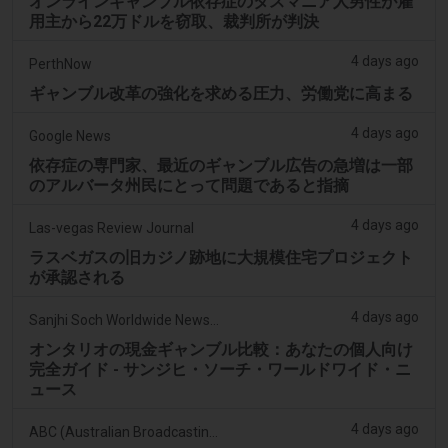
オンラインギャンブル依存症のタスマニア人男性が雇
用主から22万ドルを窃取、裁判所が判決
4 days ago
PerthNow
ギャンブル改革の強化を求める圧力、労働党に高まる
4 days ago
Google News
依存症の専門家、最近のギャンブル広告の急増は一部
のアルバータ州民にとって問題であると指摘
4 days ago
Las-vegas Review Journal
ラスベガスの旧カジノ跡地に大規模住宅プロジェクト
が承認される
4 days ago
Sanjhi Soch Worldwide Newspaper
オンタリオの現金ギャンブル比較：あなたの個人向け
完全ガイド - サンジヒ・ソーチ・ワールドワイド・ニ
ュース
4 days ago
ABC (Australian Broadcasting Corporation)