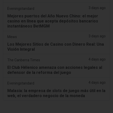
3 days ago
Eveningstandard
Mejores puertos del Año Nuevo Chino: el mejor
casino en línea que acepta depósitos bancarios
instantáneos BetMGM
3 days ago
Mews
Los Mejores Sitios de Casino con Dinero Real: Una
Visión Integral
4 days ago
The Canberra Times
El Club Hélenico amenaza con acciones legales al
defensor de la reforma del juego
4 days ago
Eveningstandard
Malasia: la empresa de slots de juego más útil en la
web, el verdadero negocio de la moneda