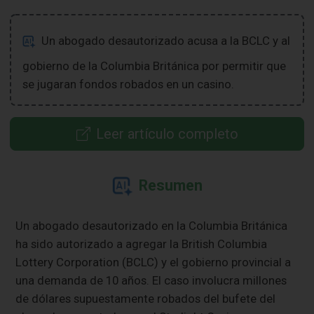
Un abogado desautorizado acusa a la BCLC y al
gobierno de la Columbia Británica por permitir que
se jugaran fondos robados en un casino.
Leer artículo completo
Resumen
Un abogado desautorizado en la Columbia Británica
ha sido autorizado a agregar la British Columbia
Lottery Corporation (BCLC) y el gobierno provincial a
una demanda de 10 años. El caso involucra millones
de dólares supuestamente robados del bufete del