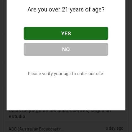
a day ago
Are you over 21 years of age?
Breitbart News Network
Un juez federal permite que Utah aplique sus leyes
contra el juego en el mercado de predicciones
Kalshi - Breitbart
YES
a day ago
Https://www.kcrg.com
NO
Estos son los empleos que se ofrecerán en el
Cedar Crossing Casino
a day ago
Times Argus
Please verify your age to enter our site.
Lo Más Reciente: Trump habla sobre la economía
en un casino de Las Vegas
a day ago
ABC (Australian Broadcasting Corporation)
El comportamiento parental es un factor en las
tasas de juego de los adolescentes, según un
estudio
a day ago
ABC (Australian Broadcasting Corporation)