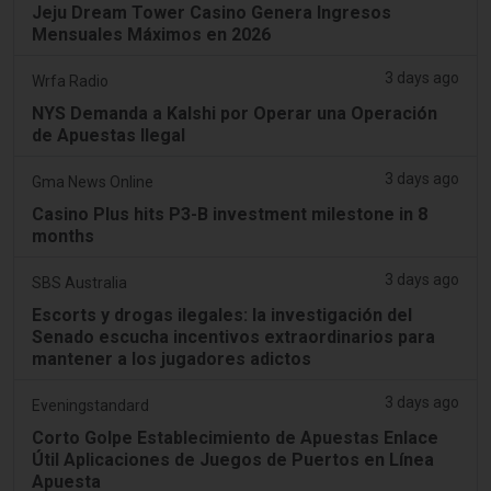
Jeju Dream Tower Casino Genera Ingresos
Mensuales Máximos en 2026
3 days ago
Wrfa Radio
NYS Demanda a Kalshi por Operar una Operación
de Apuestas Ilegal
3 days ago
Gma News Online
Casino Plus hits P3-B investment milestone in 8
months
3 days ago
SBS Australia
Escorts y drogas ilegales: la investigación del
Senado escucha incentivos extraordinarios para
mantener a los jugadores adictos
3 days ago
Eveningstandard
Corto Golpe Establecimiento de Apuestas Enlace
Útil Aplicaciones de Juegos de Puertos en Línea
Apuesta