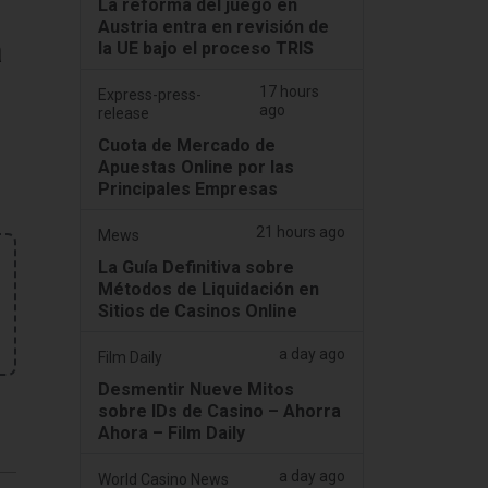
La reforma del juego en
Austria entra en revisión de
a
la UE bajo el proceso TRIS
17 hours
Express-press-
ago
release
Cuota de Mercado de
Apuestas Online por las
Principales Empresas
21 hours ago
Mews
La Guía Definitiva sobre
Métodos de Liquidación en
Sitios de Casinos Online
a day ago
Film Daily
Desmentir Nueve Mitos
sobre IDs de Casino – Ahorra
Ahora – Film Daily
a day ago
World Casino News