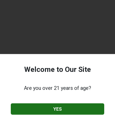
Welcome to Our Site
Are you over 21 years of age?
YES