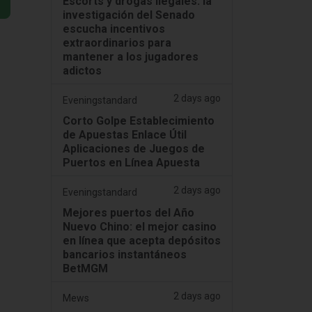
Escorts y drogas ilegales: la
investigación del Senado
escucha incentivos
extraordinarios para
mantener a los jugadores
adictos
2 days ago
Eveningstandard
Corto Golpe Establecimiento
de Apuestas Enlace Útil
Aplicaciones de Juegos de
Puertos en Línea Apuesta
2 days ago
Eveningstandard
Mejores puertos del Año
Nuevo Chino: el mejor casino
en línea que acepta depósitos
bancarios instantáneos
BetMGM
2 days ago
Mews