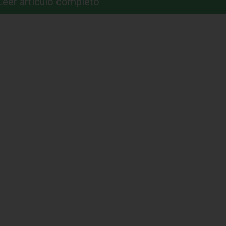
Leer artículo completo