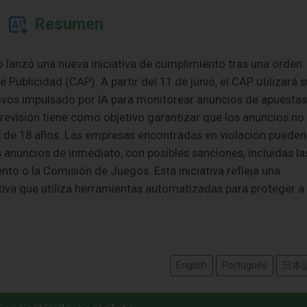
Resumen
 lanzó una nueva iniciativa de cumplimiento tras una orden
Publicidad (CAP). A partir del 11 de junio, el CAP utilizará s
vos impulsado por IA para monitorear anuncios de apuestas
revisión tiene como objetivo garantizar que los anuncios no
 de 18 años. Las empresas encontradas en violación pueden
s anuncios de inmediato, con posibles sanciones, incluidas la
to o la Comisión de Juegos. Esta iniciativa refleja una
iva que utiliza herramientas automatizadas para proteger a
English
Português
日本