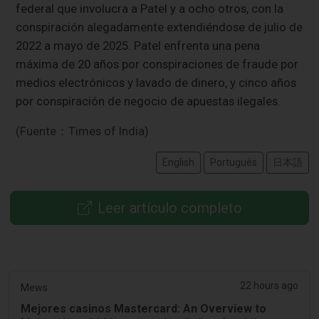
federal que involucra a Patel y a ocho otros, con la
conspiración alegadamente extendiéndose de julio de
2022 a mayo de 2025. Patel enfrenta una pena
máxima de 20 años por conspiraciones de fraude por
medios electrónicos y lavado de dinero, y cinco años
por conspiración de negocio de apuestas ilegales.
(Fuente：Times of India)
English
Português
日本語
Leer artículo completo
22 hours ago
Mews
Mejores casinos Mastercard: An Overview to