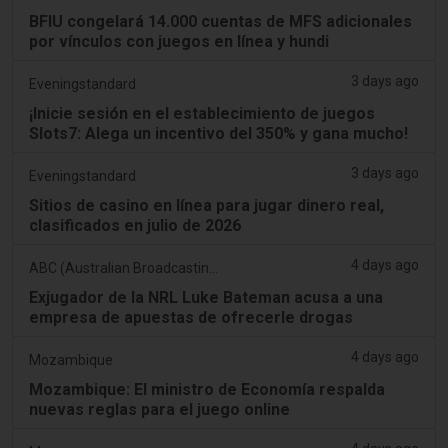
BFIU congelará 14.000 cuentas de MFS adicionales
por vínculos con juegos en línea y hundi
3 days ago
Eveningstandard
¡Inicie sesión en el establecimiento de juegos
Slots7: Alega un incentivo del 350% y gana mucho!
3 days ago
Eveningstandard
Sitios de casino en línea para jugar dinero real,
clasificados en julio de 2026
4 days ago
ABC (Australian Broadcasting Corporation)
Exjugador de la NRL Luke Bateman acusa a una
empresa de apuestas de ofrecerle drogas
4 days ago
Mozambique
Mozambique: El ministro de Economía respalda
nuevas reglas para el juego online