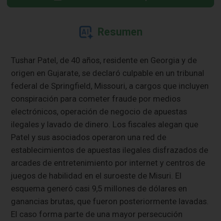
Resumen
Tushar Patel, de 40 años, residente en Georgia y de
origen en Gujarate, se declaró culpable en un tribunal
federal de Springfield, Missouri, a cargos que incluyen
conspiración para cometer fraude por medios
electrónicos, operación de negocio de apuestas
ilegales y lavado de dinero. Los fiscales alegan que
Patel y sus asociados operaron una red de
establecimientos de apuestas ilegales disfrazados de
arcades de entretenimiento por internet y centros de
juegos de habilidad en el suroeste de Misuri. El
esquema generó casi 9,5 millones de dólares en
ganancias brutas, que fueron posteriormente lavadas.
El caso forma parte de una mayor persecución