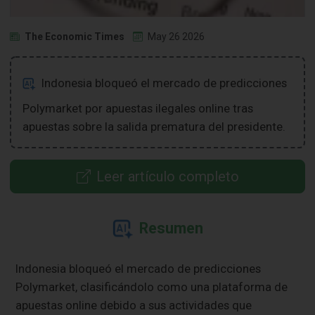
The Economic Times
May 26 2026
Indonesia bloqueó el mercado de predicciones
Polymarket por apuestas ilegales online tras
apuestas sobre la salida prematura del presidente.
Leer artículo completo
Resumen
Indonesia bloqueó el mercado de predicciones
Polymarket, clasificándolo como una plataforma de
apuestas online debido a sus actividades que