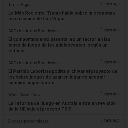
3 days ago
Times Argus
Lo Más Reciente: Trump habla sobre la economía
en un casino de Las Vegas
3 days ago
ABC (Australian Broadcasting Corporation)
El comportamiento parental es un factor en las
tasas de juego de los adolescentes, según un
estudio
3 days ago
ABC (Australian Broadcasting Corporation)
El Partido Laborista podría archivar el proyecto de
ley sobre juegos de azar en lugar de aceptar
cambios importantes
3 days ago
World Casino News
La reforma del juego en Austria entra en revisión
de la UE bajo el proceso TRIS
3 days ago
Express-press-release