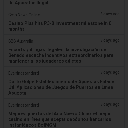
de Apuestas Ilegal
3 days ago
Gma News Online
Casino Plus hits P3-B investment milestone in 8
months
3 days ago
SBS Australia
Escorts y drogas ilegales: la investigación del
Senado escucha incentivos extraordinarios para
mantener a los jugadores adictos
3 days ago
Eveningstandard
Corto Golpe Establecimiento de Apuestas Enlace
Útil Aplicaciones de Juegos de Puertos en Línea
Apuesta
3 days ago
Eveningstandard
Mejores puertos del Año Nuevo Chino: el mejor
casino en línea que acepta depósitos bancarios
instantáneos BetMGM