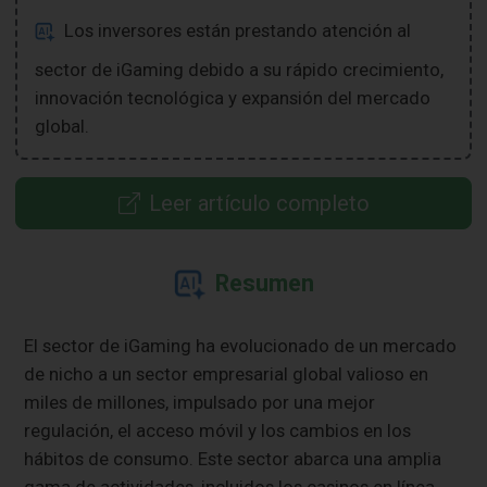
Los inversores están prestando atención al
sector de iGaming debido a su rápido crecimiento,
innovación tecnológica y expansión del mercado
global.
Leer artículo completo
Resumen
El sector de iGaming ha evolucionado de un mercado
de nicho a un sector empresarial global valioso en
miles de millones, impulsado por una mejor
regulación, el acceso móvil y los cambios en los
hábitos de consumo. Este sector abarca una amplia