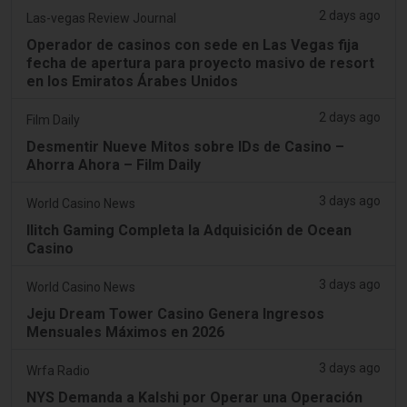
2 days ago
Las-vegas Review Journal
Operador de casinos con sede en Las Vegas fija
fecha de apertura para proyecto masivo de resort
en los Emiratos Árabes Unidos
2 days ago
Film Daily
Desmentir Nueve Mitos sobre IDs de Casino –
Ahorra Ahora – Film Daily
3 days ago
World Casino News
Ilitch Gaming Completa la Adquisición de Ocean
Casino
3 days ago
World Casino News
Jeju Dream Tower Casino Genera Ingresos
Mensuales Máximos en 2026
3 days ago
Wrfa Radio
NYS Demanda a Kalshi por Operar una Operación