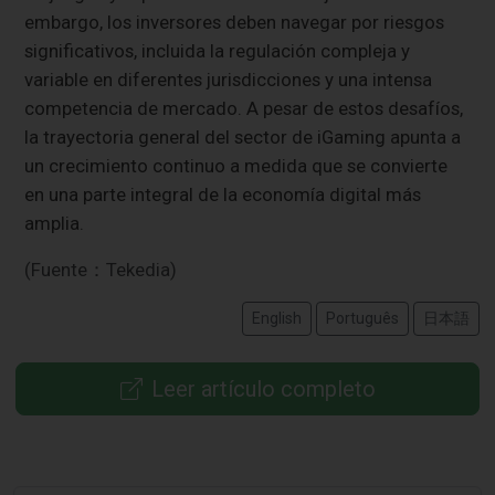
embargo, los inversores deben navegar por riesgos
significativos, incluida la regulación compleja y
variable en diferentes jurisdicciones y una intensa
competencia de mercado. A pesar de estos desafíos,
la trayectoria general del sector de iGaming apunta a
un crecimiento continuo a medida que se convierte
en una parte integral de la economía digital más
amplia.
(Fuente：Tekedia)
English
Português
日本語
Leer artículo completo