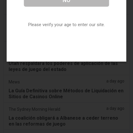
NO
La reforma del juego en Austria entra en revisión
de la UE bajo el proceso TRIS
a day ago
Express-press-release
Please verify your age to enter our site.
Cuota de Mercado de Apuestas Online por las
Principales Empresas
a day ago
Readwrite
Kalshi planea apelar después de que un juez de
Utah respaldara los poderes de aplicación de las
leyes de juego del estado
a day ago
Mews
La Guía Definitiva sobre Métodos de Liquidación en
Sitios de Casinos Online
a day ago
The Sydney Morning Herald
La coalición obligará a Albanese a ceder terreno
en las reformas de juego