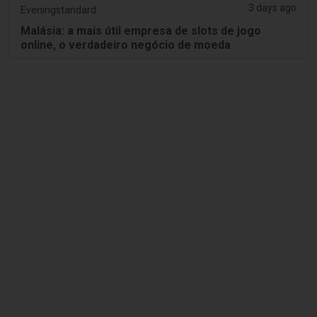
3 days ago
Eveningstandard
Malásia: a mais útil empresa de slots de jogo
online, o verdadeiro negócio de moeda