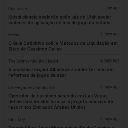
a day ago
Readwrite
Kalshi planeja apelação após juiz de Utah apoiar
poderes de aplicação de leis de jogo do estado
2 days ago
Mews
O Guia Definitivo sobre Métodos de Liquidação em
Sites de Cassinos Online
2 days ago
The Sydney Morning Herald
A coalizão forçará Albanese a ceder terreno em
reformas de jogos de azar
2 days ago
Las-vegas Review Journal
Operador de cassinos baseado em Las Vegas
define data de abertura para projeto massivo de
resort nos Emirados Árabes Unidos
2 days ago
Film Daily
Desmistificar Nove Mitos sobre IDs de Cassino –