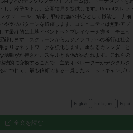
MGMなどのデジタルプラットフォームは、トーナメントを
し、障壁を下げ、公開結果を提供します。Redditスレッ
プは、スケジュール、結果、戦略討論の中心として機能し、共有
ィや支払パターンを追跡します。コミュニティは無料アプ
して最終的に土地イベントへとプレイヤーを導き、チェッ
記録します。スクリーンからカジノフロアへの移行は社会
集まりはネットワークを強化します。重なるカレンダーと
な活動が維持され、スキルと関係が保たれます。これらの
継続的に交換することで、主要オペレーターがデジタルク
るにつれて、最も信頼できる一貫したスロットギャンブル
English
Português
Españo
全文を読む