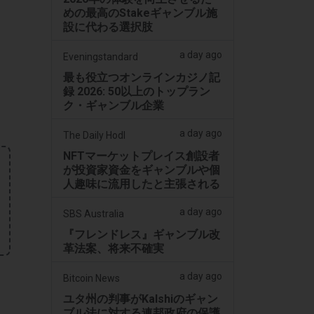
めの最高のStakeギャンブル施
設に代わる選択肢
a day ago
Eveningstandard
最も役立つオンラインカジノ記
録 2026: 50以上のトップラン
ク・ギャンブル企業
a day ago
The Daily Hodl
NFTマーケットプレイス創設者
が投資家資金をギャンブルや個
人趣味に流用したと主張される
a day ago
SBS Australia
『フレンドレス』ギャンブル改
革法案、将来不確実
a day ago
Bitcoin News
ユタ州の判事がKalshiのギャン
ブル法に対する連邦政府の保護