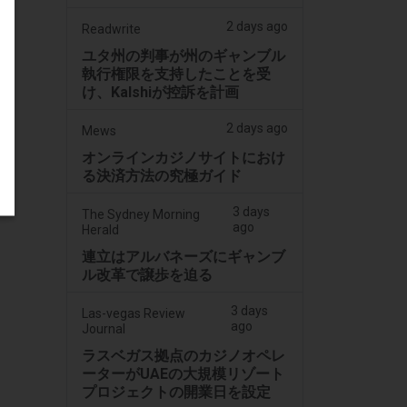
2 days ago
Readwrite
ユタ州の判事が州のギャンブル
執行権限を支持したことを受
け、Kalshiが控訴を計画
2 days ago
Mews
オンラインカジノサイトにおけ
る決済方法の究極ガイド
3 days
The Sydney Morning
ago
Herald
連立はアルバネーズにギャンブ
ル改革で譲歩を迫る
3 days
Las-vegas Review
ago
Journal
ラスベガス拠点のカジノオペレ
ーターがUAEの大規模リゾート
プロジェクトの開業日を設定