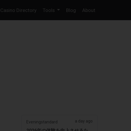
Casino Directory
Tools
Blog
About
a day ago
Eveningstandard
2026年の体験を向上させるた