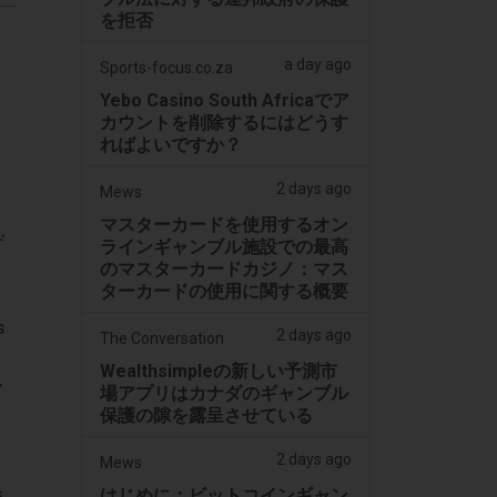
を拒否
a day ago
Sports-focus.co.za
Yebo Casino South Africaでア
カウントを削除するにはどうす
ればよいですか？
2 days ago
Mews
マスターカードを使用するオン
デ
ラインギャンブル施設での最高
のマスターカードカジノ：マス
ターカードの使用に関する概要
s
2 days ago
The Conversation
Wealthsimpleの新しい予測市
レ
場アプリはカナダのギャンブル
保護の隙を露呈させている
2 days ago
Mews
はじめに：ビットコインギャン