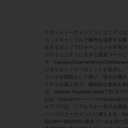
スロットトーナメントコミュニティは
ロットギャンブルで勝利を追求する最
在するカジノプロモーションを共有カ
がコミュニティに大きな賞金プールと
す。Caesars EntertainmentのMill
ジタルエントリーポイントを提供し、
リーズを階段として扱い、地元の週次
イナルが最上段で、継続的な参加を報酬します。pla
は、Atlantis Paradise Isl
わせ、DiscordサーバーやFaceboo
イアプリは、リアルマネー形式を模倣
ベースのトーナメントに備えます。Resorts Wo
$5,000〜$60,000の賞金プー