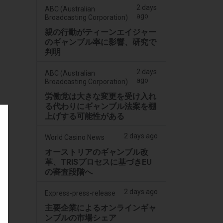
2 days
ABC (Australian
ago
Broadcasting Corporation)
親の行動がティーンエイジャー
のギャンブル率に影響、研究で
判明
2 days
ABC (Australian
ago
Broadcasting Corporation)
労働党は大きな変更を受け入れ
る代わりにギャンブル法案を棚
上げする可能性がある
2 days ago
World Casino News
オーストリアのギャンブル改
革、TRISプロセスに基づきEU
の審査段階へ
2 days ago
Express-press-release
主要企業によるオンラインギャ
ンブルの市場シェア