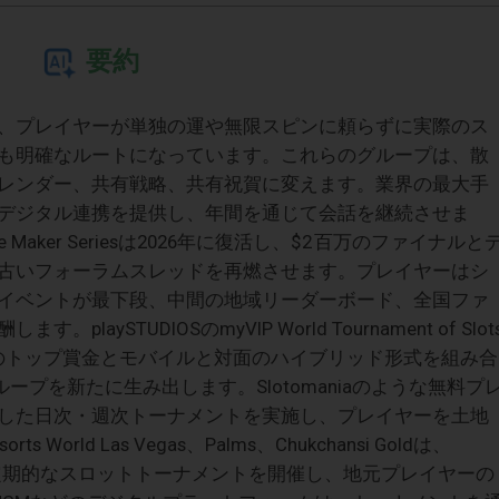
要約
、プレイヤーが単独の運や無限スピンに頼らずに実際のス
も明確なルートになっています。これらのグループは、散
レンダー、共有戦略、共有祝賀に変えます。業界の最大手
デジタル連携を提供し、年間を通じて会話を継続させま
ionaire Maker Seriesは2026年に復活し、$2 百万のファイナルと
古いフォーラムスレッドを再燃させます。プレイヤーはシ
イベントが最下段、中間の地域リーダーボード、全国ファ
ySTUDIOSのmyVIP World Tournament of Slot
andで$1 百万のトップ賞金とモバイルと対面のハイブリッド形式を組み合
kグループを新たに生み出します。Slotomaniaのような無料プ
した日次・週次トーナメントを実施し、プレイヤーを土地
rld Las Vegas、Palms、Chukchansi Goldは、
ルを持つ定期的なスロットトーナメントを開催し、地元プレイヤーの