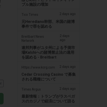
通
ブル施設の増加
ド
2 days ago
Tico Times
元Herediano幹部、米国の賭博
事件で罪を認める
2 days
Breitbart News
ago
Network
連邦判事がユタ州による予測市
場Kalshiへの賭博禁止法の適用
を認める - Breitbart
2 days ago
Https://www.kcrg.com
Cedar Crossing Casino で募集
される職種について
l
2 days ago
Times Argus
最新情報：トランプがラスベガ
スのカジノで経済について語る