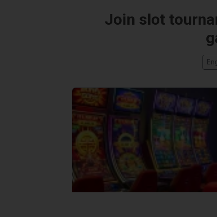
Join slot tourn
g
Eng