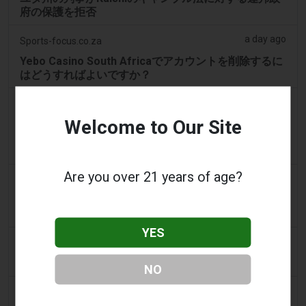
府の保護を拒否
a day ago
Sports-focus.co.za
Yebo Casino South Africaでアカウントを削除するに
はどうすればよいですか？
a day ago
Mews
Welcome to Our Site
マスターカードを使用するオンラインギャンブル施設
での最高のマスターカードカジノ：マスターカードの
使用に関する概要
Are you over 21 years of age?
a day ago
The Conversation
Wealthsimpleの新しい予測市場アプリはカナダのギャ
ンブル保護の隙を露呈させている
YES
a day ago
Mews
はじめに：ビットコインギャンブル施設の増加
NO
a day ago
Tico Times