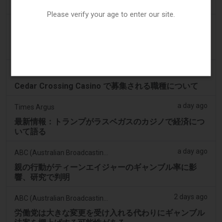
元Herediano幹部、米国の賭博事件で罪を認める
Please verify your age to enter our site.
a day ago
Breitbart News Network
連邦判事がユタ州による予測市場Kalshiへの賭博禁止
法の適用を認める - Breitbart
a day ago
Https://www.kcrg.com
Cedar Crossing Casino で募集される職種について
a day ago
Times Argus
最新情報：トランプがラスベガスのカジノで経済につ
いて語る
a day ago
ABC (Australian Broadcasting Corporation)
親の行動がティーンエイジャーのギャンブル率に影
響、研究で判明
2 days ago
ABC (Australian Broadcasting Corporation)
労働党は大きな変更を受け入れる代わりにギャンブル