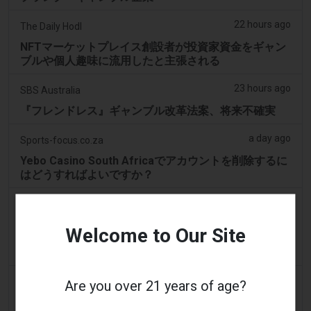
22 hours ago
The Daily Hodl
NFTマーケットプレイス創設者が投資家資金をギャン
ブルや個人趣味に流用したと主張される
23 hours ago
SBS Australia
『フレンドレス』ギャンブル改革法案、将来不確実
a day ago
Sports-focus.co.za
Yebo Casino South Africaでアカウントを削除するに
はどうすればよいですか？
a day ago
Mews
マスターカードを使用するオンラインギャンブル施設
Welcome to Our Site
での最高のマスターカードカジノ：マスターカードの
使用に関する概要
a day ago
The Conversation
Are you over 21 years of age?
Wealthsimpleの新しい予測市場アプリはカナダのギャ