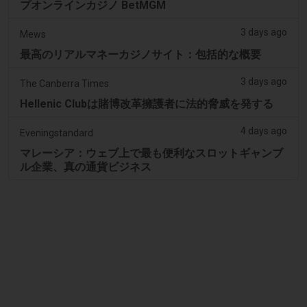
プオンラインカジノ BetMGM
3 days ago
Mews
最高のリアルマネーカジノサイト：包括的な概要
3 days ago
The Canberra Times
Hellenic Clubは賭博改革擁護者に法的脅威を発する
4 days ago
Eveningstandard
マレーシア：ウェブ上で最も便利なスロットギャンブ
ル企業、真の通貨ビジネス