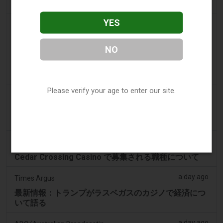
ンブル保護の隙を露呈させている
YES
a day ago
Mews
はじめに：ビットコインギャンブル施設の増加
NO
a day ago
Tico Times
元Herediano幹部、米国の賭博事件で罪を認める
Please verify your age to enter our site.
a day ago
Breitbart News Network
連邦判事がユタ州による予測市場Kalshiへの賭博禁止
法の適用を認める - Breitbart
a day ago
Https://www.kcrg.com
Cedar Crossing Casino で募集される職種について
a day ago
Times Argus
最新情報：トランプがラスベガスのカジノで経済につ
いて語る
a day ago