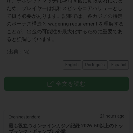
が、デポジットマッチは48時間後に期限切れになる
ため、プレイヤーは無料スピンをコアバリューとし
て扱う必要があります。記事では、各カジノの特定
のボーナス構造と wagering requirement を理解する
ことが、出金の可能性を最大化するために重要であ
ると強調しています。
(出典：Nj)
English
Português
Español
全文を読む
21 hours ago
Eveningstandard
最も役立つオンラインカジノ記録 2026: 50以上のトッ
プランク・ギャンブル企業