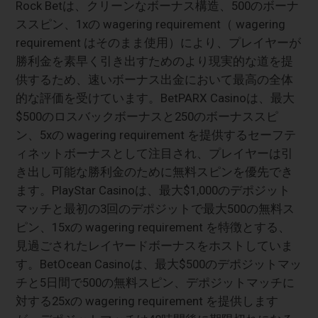
Rock Betは、クリーンなボーナス構造、500のボーナ
ススピン、1xの wagering requirement（ wagering
requirement はそのまま使用）により、プレイヤーが
勝利金を素早く引き出すためのより現実的な道を提
供するため、速いボーナス出金において最高の全体
的な評価を受けています。BetPARX Casinoは、最大
$500のロスバックボーナスと250のボーナススピ
ン、5xの wagering requirement を提供するセーフテ
ィネットボーナスとして注目され、プレイヤーは引
き出し可能な勝利金のために無料スピンを優先でき
ます。PlayStar Casinoは、最大$1,000のデポジット
マッチと最初の3回のデポジットで最大500の無料ス
ピン、15xの wagering requirement を特徴とする、
見過ごされたレイヤードボーナスをホストしていま
す。BetOcean Casinoは、最大$500のデポジットマッ
チと5日間で500の無料スピン、デポジットマッチに
対する25xの wagering requirement を提供します