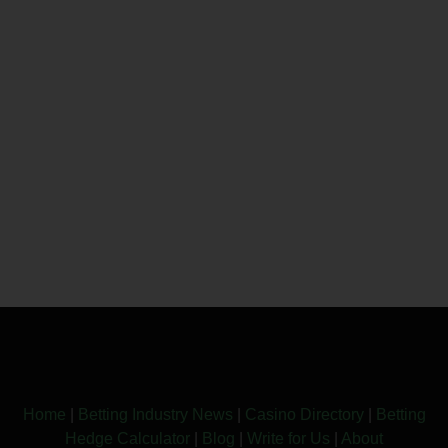
Home
|
Betting Industry News
|
Casino Directory
|
Betting
Hedge Calculator
|
Blog
|
Write for Us
|
About