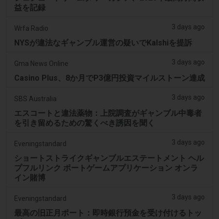
益を記録
3 days ago
Wrfa Radio
NYSが違法なギャンブル運営の疑いでKalshiを提訴
3 days ago
Gma News Online
Casino Plus、8か月でP3億円投資マイルストーン達成
3 days ago
SBS Australia
エスコートと違法薬物：上院調査がギャンブル中毒者
を引き留めるための驚くべき誘因を聞く
3 days ago
Eveningstandard
ショートストライクギャンブルエステートメント ヘル
プフルリンク ポートゲームアプリケーション オンラ
イン賭博
3 days ago
Eveningstandard
最高の旧正月ポート：即時銀行預金を受け付けるトッ