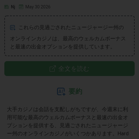
Nj
May 30 2026
これらの見過ごされたニュージャージー州の
オンラインカジノは、最高のウェルカムボーナス
と最速の出金オプションを提供しています。
全文を読む
要約
大手カジノは会話を支配しがちですが、今週末に利
用可能な最高のウェルカムボーナスと最速の出金オ
プションを提供する、見過ごされたニュージャージ
ー州のオンラインカジノがいくつかあります。Hard