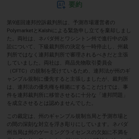
要約
第9巡回連邦控訴裁判所は、予測市場運営者の
PolymarketとKalshiによる緊急申し立てを棄却しまし
た。両社は、ネバダ州とワシントン州で進行中の訴
訟について、下級裁判所の決定を一時停止し、州裁
判所ではなく連邦裁判所で審理されるべきだと主張
していました。両社は、商品先物取引委員会
（CFTC）の規制を受けているため、連邦法が州のギ
ャンブル規制に優先すると主張しましたが、裁判所
は、連邦法の優先権を根拠にすることだけでは、事
件を連邦裁判所に移管させるに十分な「連邦問題」
を成立させるとは認めませんでした。
この裁定は、州のギャンブル規制当局と予測市場と
の間の深刻な対立を浮き彫りにしています。ネバダ
州当局は州のゲーミングライセンスの欠如に不満を