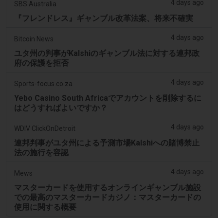
4 days ago
SBS Australia
『フレンドレス』ギャンブル改革法案、将来不確実
4 days ago
Bitcoin News
ユタ州の判事がKalshiのギャンブル法に対する連邦政
府の保護を拒否
4 days ago
Sports-focus.co.za
Yebo Casino South Africaでアカウントを削除するに
はどうすればよいですか？
4 days ago
WDIV ClickOnDetroit
連邦判事がユタ州による予測市場Kalshiへの賭博禁止
法の施行を容認
4 days ago
Mews
マスターカードを使用するオンラインギャンブル施設
での最高のマスターカードカジノ：マスターカードの
使用に関する概要