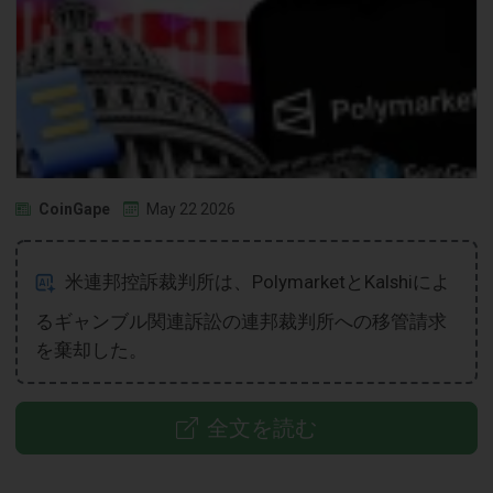
CoinGape
May 22 2026
米連邦控訴裁判所は、PolymarketとKalshiによ
るギャンブル関連訴訟の連邦裁判所への移管請求
を棄却した。
全文を読む