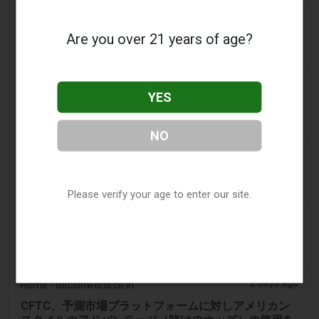
2 days ago
Masslive
Are you over 21 years of age?
マサチューセッツ州のカジノプレイヤーが12.50ドル
の賭けでジャックポットを獲得
2 days ago
Mews
YES
Netellerを受け入れているカジノサイト：オンライン
ギャンブルのための信頼できる決済オプション
NO
2 days ago
Bloomberg
CFTC、予測市場に米国スタイルのカジノオッズの使
用を警告
Please verify your age to enter our site.
2 days ago
Crypto News
CFTC、予測市場をギャンブルスタイルのオッズで警
告
2 days ago
Home - Bitcoinworld.co.in
CFTC、予測市場プラットフォームに対しアメリカン