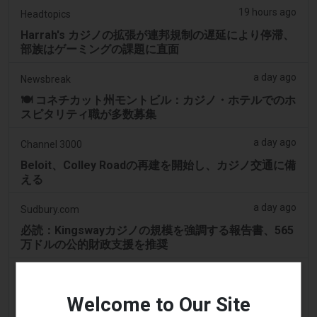
19 hours ago
Headtopics
Harrah's カジノの拡張が連邦規制の遅延により停滞、
部族はゲーミングの課題に直面
a day ago
Newsbreak
🍽️ コネチカット州モントビル：カジノ・ホテルでのホ
スピタリティ職が多数募集
a day ago
Channel 3000
Beloit、Colley Roadの再建を開始し、カジノ交通に備
える
a day ago
Sudbury.com
必読：Kingswayカジノの規模を強調する報告書、565
万ドルの公的財政支援を推奨
a day ago
Newser
Mohegan族が韓国に16億ドルのカジノを建設した
Welcome to Our Site
が、その後失った