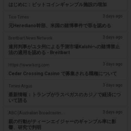
はじめに：ビットコインギャンブル施設の増加
3 days ago
Tico Times
元Herediano幹部、米国の賭博事件で罪を認める
3 days ago
Breitbart News Network
連邦判事がユタ州による予測市場Kalshiへの賭博禁止
法の適用を認める - Breitbart
3 days ago
Https://www.kcrg.com
Cedar Crossing Casino で募集される職種について
3 days ago
Times Argus
最新情報：トランプがラスベガスのカジノで経済につ
いて語る
3 days ago
ABC (Australian Broadcasting Corporation)
親の行動がティーンエイジャーのギャンブル率に影
響、研究で判明