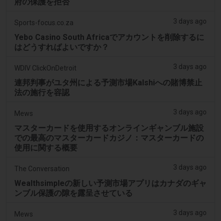
府の保護を拒否
3 days ago
Sports-focus.co.za
Yebo Casino South Africaでアカウントを削除するに
はどうすればよいですか？
3 days ago
WDIV ClickOnDetroit
連邦判事がユタ州による予測市場Kalshiへの賭博禁止
法の施行を容認
3 days ago
Mews
マスターカードを使用するオンラインギャンブル施設
での最高のマスターカードカジノ：マスターカードの
使用に関する概要
3 days ago
The Conversation
Wealthsimpleの新しい予測市場アプリはカナダのギャ
ンブル保護の隙を露呈させている
3 days ago
Mews