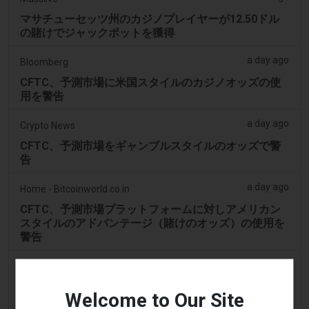
マサチューセッツ州のカジノプレイヤーが12.50ドル
の賭けでジャックポットを獲得
a day ago
Bloomberg
CFTC、予測市場に米国スタイルのカジノオッズの使
用を警告
a day ago
Crypto News
CFTC、予測市場をギャンブルスタイルのオッズで警
告
a day ago
Home - Bitcoinworld.co.in
CFTC、予測市場プラットフォームに対しアメリカン
スタイルのアドバンテージ（賭けのオッズ）の使用を
警告
a day ago
CoinGape
CFTC、州の監視が進む中、PolymarketとKalshiに対
Welcome to Our Site
しアメリカンスタイルのギャンブル配当の使用を警告