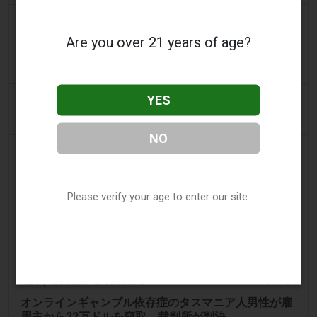
2 days ago
Lokmat Times
Are you over 21 years of age?
Ahmedabadにおける最大規模の賭博摘発の裏側：
CCTV監視、隠匿された現金、そして巧妙な賭けシス
テム
YES
2 days ago
Eveningstandard
100%無料スピンの収益にギャンブル要件なし
NO
2 days ago
Eveningstandard
ラインでのギャンブルを検討する際に存在するさまざ
まな種類のインセンティブ
Please verify your age to enter our site.
2 days ago
The Star
ロサムタウンセンターのカジノ、24時間営業が承認さ
れました
2 days ago
ABC (Australian Broadcasting Corporation)
オンラインギャンブル依存症のタスマニア人男性が雇
用主から22万ドルを窃取、裁判所が判決