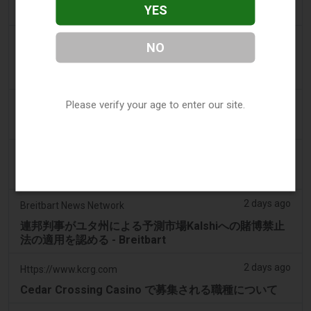
YES
使用に関する概要
2 days ago
The Conversation
NO
Wealthsimpleの新しい予測市場アプリはカナダのギャ
ンブル保護の隙を露呈させている
2 days ago
Please verify your age to enter our site.
Mews
はじめに：ビットコインギャンブル施設の増加
2 days ago
Tico Times
元Herediano幹部、米国の賭博事件で罪を認める
2 days ago
Breitbart News Network
連邦判事がユタ州による予測市場Kalshiへの賭博禁止
法の適用を認める - Breitbart
2 days ago
Https://www.kcrg.com
Cedar Crossing Casino で募集される職種について