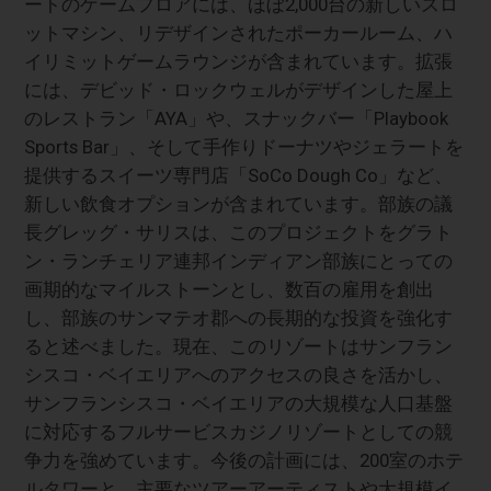
ートのゲームフロアには、ほぼ2,000台の新しいスロ
ットマシン、リデザインされたポーカールーム、ハ
イリミットゲームラウンジが含まれています。拡張
には、デビッド・ロックウェルがデザインした屋上
のレストラン「AYA」や、スナックバー「Playbook
Sports Bar」、そして手作りドーナツやジェラートを
提供するスイーツ専門店「SoCo Dough Co」など、
新しい飲食オプションが含まれています。部族の議
長グレッグ・サリスは、このプロジェクトをグラト
ン・ランチェリア連邦インディアン部族にとっての
画期的なマイルストーンとし、数百の雇用を創出
し、部族のサンマテオ郡への長期的な投資を強化す
ると述べました。現在、このリゾートはサンフラン
シスコ・ベイエリアへのアクセスの良さを活かし、
サンフランシスコ・ベイエリアの大規模な人口基盤
に対応するフルサービスカジノリゾートとしての競
争力を強めています。今後の計画には、200室のホテ
ルタワーと、主要なツアーアーティストや大規模イ