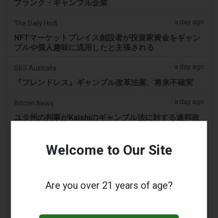
プランク・ギャンブル企業
a day ago
The Daily Hodl
NFTマーケットプレイス創設者が投資家資金をギャン
ブルや個人趣味に流用したと主張される
a day ago
SBS Australia
『フレンドレス』ギャンブル改革法案、将来不確実
a day ago
Bitcoin News
ユタ州の判事がKalshiのギャンブル法に対する連邦政
府の保護を拒否
Welcome to Our Site
a day ago
Sports-focus.co.za
Yebo Casino South Africaでアカウントを削除するに
はどうすればよいですか？
Are you over 21 years of age?
2 days ago
Mews
マスターカードを使用するオンラインギャンブル施設
での最高のマスターカードカジノ：マスターカードの