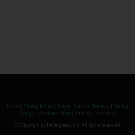
Home
|
Betting Industry News
|
Casino Directory
|
Betting
Hedge Calculator
|
Blog
|
Write for Us
|
About
© Copyright by bettingster.com. All rights reserved.