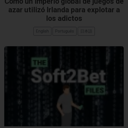
Cómo un imperio global de juegos de
azar utilizó Irlanda para explotar a
los adictos
English
Português
日本語