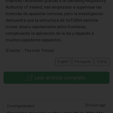
mayores facultades gracias a la Gambling Regulatory
Authority of Ireland, han empezado a supervisar las
licencias de apuestas remotas, pero la investigación
demuestra que la estructura de Soft2Bet permite
mover dinero rápidamente entre fronteras,
complicando la aplicación de la ley y dejando a
muchos jugadores expuestos.
(Fuente：The Irish Times)
English
Português
日本語
Leer artículo completo
20 hours ago
Eveningstandard