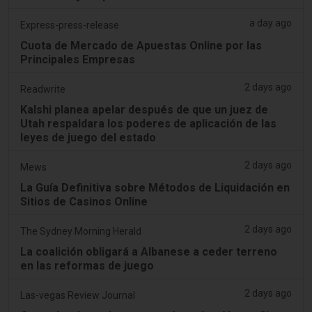
a day ago
Express-press-release
Cuota de Mercado de Apuestas Online por las
Principales Empresas
2 days ago
Readwrite
Kalshi planea apelar después de que un juez de
Utah respaldara los poderes de aplicación de las
leyes de juego del estado
2 days ago
Mews
La Guía Definitiva sobre Métodos de Liquidación en
Sitios de Casinos Online
2 days ago
The Sydney Morning Herald
La coalición obligará a Albanese a ceder terreno
en las reformas de juego
2 days ago
Las-vegas Review Journal