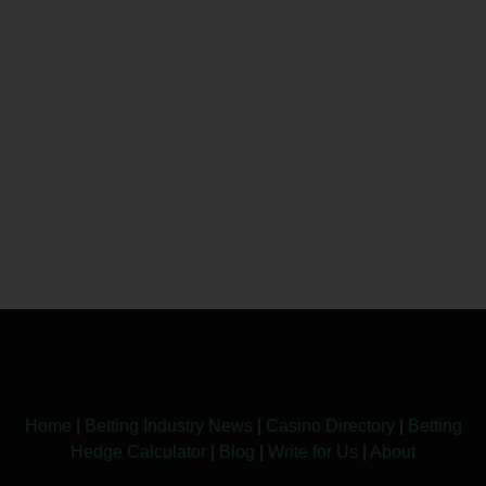
Home
|
Betting Industry News
|
Casino Directory
|
Betting
Hedge Calculator
|
Blog
|
Write for Us
|
About