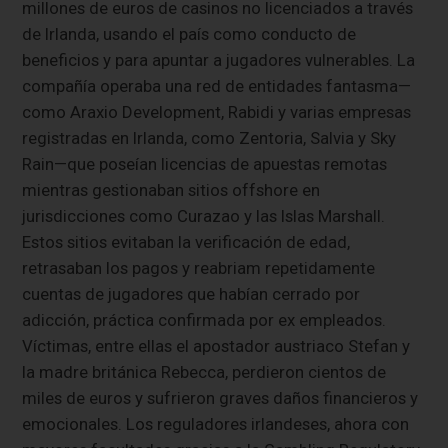
millones de euros de casinos no licenciados a través
de Irlanda, usando el país como conducto de
beneficios y para apuntar a jugadores vulnerables. La
compañía operaba una red de entidades fantasma—
como Araxio Development, Rabidi y varias empresas
registradas en Irlanda, como Zentoria, Salvia y Sky
Rain—que poseían licencias de apuestas remotas
mientras gestionaban sitios offshore en
jurisdicciones como Curazao y las Islas Marshall.
Estos sitios evitaban la verificación de edad,
retrasaban los pagos y reabriam repetidamente
cuentas de jugadores que habían cerrado por
adicción, práctica confirmada por ex empleados.
Víctimas, entre ellas el apostador austriaco Stefan y
la madre británica Rebecca, perdieron cientos de
miles de euros y sufrieron graves daños financieros y
emocionales. Los reguladores irlandeses, ahora con