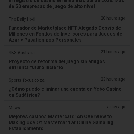
El registro de casino en línea más útil de 2026: Más
de 50 empresas de juego de alto nivel
20 hours ago
The Daily Hodl
Fundador de Marketplace NFT Alegado Desvío de
Millones en Fondos de Inversores para Juegos de
Azar y Pasatiempos Personales
21 hours ago
SBS Australia
Proyecto de reforma del juego sin amigos
enfrenta futuro incierto
23 hours ago
Sports-focus.co.za
¿Cómo puedo eliminar una cuenta en Yebo Casino
en Sudáfrica?
a day ago
Mews
Mejores casinos Mastercard: An Overview to
Making Use Of Mastercard at Online Gambling
Establishments