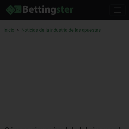
Inicio
Noticias de la industria de las apuestas